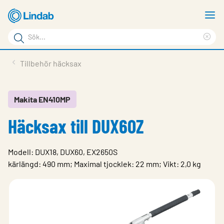
Hoppa
V
till
m
Sökord
huvudinnehållet
Ren
Sök
sök
Produkter
Tillbehör häcksax
på
Lösningar
sajten
Service & Support
Makita EN410MP
Häcksax till DUX60Z
Hållbarhet
Om Lindab
Modell: DUX18, DUX60, EX2650S
Kontakt
kärlängd: 490 mm; Maximal tjocklek: 22 mm; Vikt: 2,0 kg
Logga in
Choose languge
Sweden