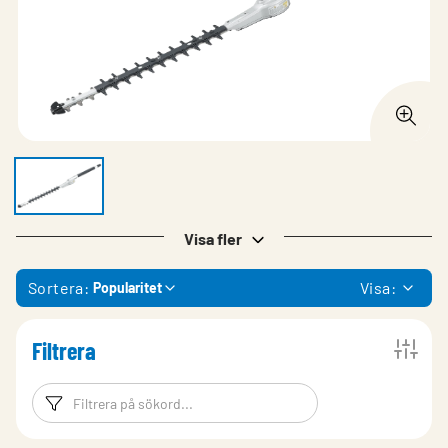
Visa fler
Sortera:
Visa:
Popularitet
Filtrera
Filtreringsord
Filtrera produk