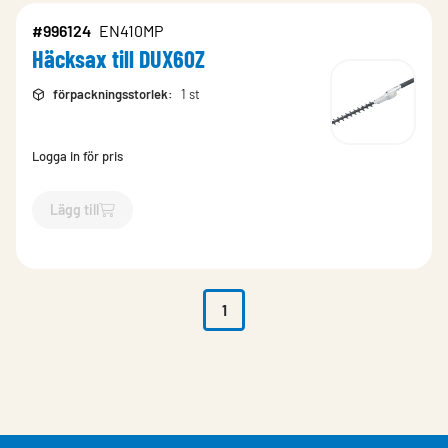
#996124
EN410MP
Häcksax till DUX60Z
förpackningsstorlek
:
1 st
Logga in för pris
Lägg till
`$
Lägg till
$
Häcksax till DUX60Z
-$
996124
`
1