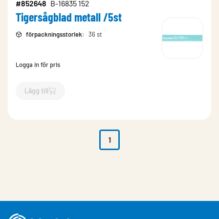
#852648
B-16835 152
Tigersågblad metall /5st
förpackningsstorlek
:
36 st
Logga in för pris
Lägg till
`$
Lägg till
$
Tigersågblad metall /5st
-$
852648
`
1