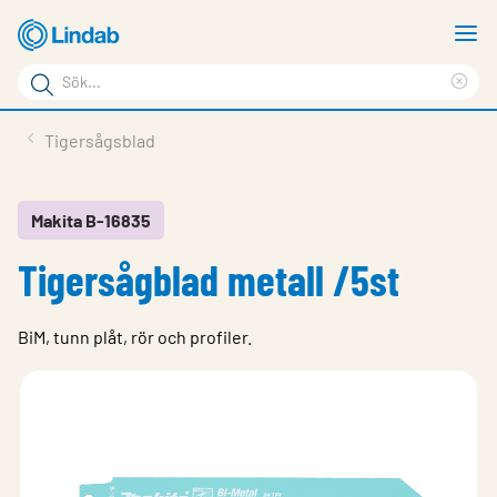
Hoppa
V
till
m
Sökord
huvudinnehållet
Ren
Sök
sök
Produkter
Tigersågsblad
på
Lösningar
sajten
Service & Support
Makita B-16835
Tigersågblad metall /5st
Hållbarhet
Om Lindab
BiM, tunn plåt, rör och profiler.
Kontakt
Logga in
Choose languge
Sweden