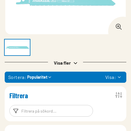
Visa fler
Sortera:
Visa:
Popularitet
Filtrera
Filtreringsord
Filtrera produk