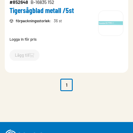
#852648
B-16835 152
Tigersågblad metall /5st
förpackningsstorlek
:
36 st
Logga in för pris
Lägg till
`$
Lägg till
$
Tigersågblad metall /5st
-$
852648
`
1