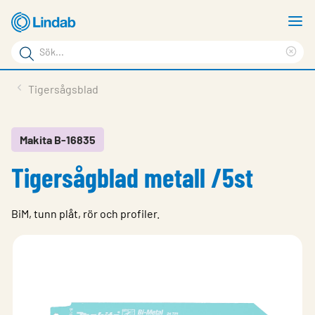
Hoppa
V
till
m
Sökord
huvudinnehållet
Ren
Sök
sök
Produkter
Tigersågsblad
på
Lösningar
sajten
Service & Support
Makita B-16835
Tigersågblad metall /5st
Hållbarhet
Om Lindab
BiM, tunn plåt, rör och profiler.
Kontakt
Logga in
Choose languge
Sweden