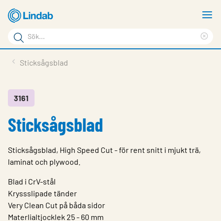
Hoppa
V
till
m
Sökord
huvudinnehållet
Ren
Sök
sök
Produkter
Sticksågsblad
på
Lösningar
sajten
Service & Support
3161
Sticksågsblad
Hållbarhet
Om Lindab
Sticksågsblad, High Speed Cut - för rent snitt i mjukt trä,
Kontakt
laminat och plywood.
Logga in
Blad i CrV-stål
Kryssslipade tänder
Choose languge
Very Clean Cut på båda sidor
Sweden
Materlialtjocklek 25 - 60 mm