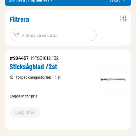
Filtrera
Filtreringsord
Filtrera produk
#984457
MPS31612 132
Sticksågblad /2st
förpackningsstorlek
:
1 st
Logga in för pris
Lägg till
`$
Lägg till
$
Sticksågblad /2st
-$
984457
`