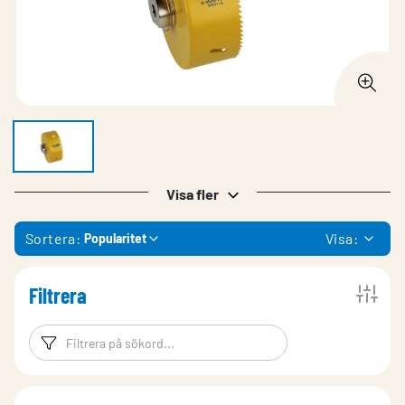
Visa fler
Sortera:
Visa:
Popularitet
Filtrera
Filtreringsord
Filtrera produk