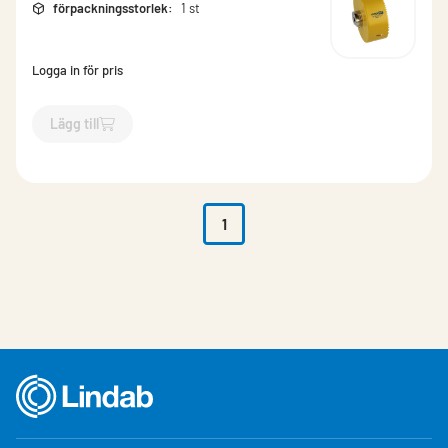
förpackningsstorlek
:
1 st
Logga in för pris
Lägg till
`$
Lägg till
$
Hålsåg Bimetall Pro-Fit
-$
852845
`
1