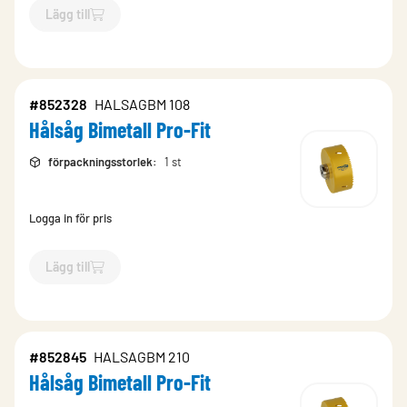
Lägg till
`$
Lägg till
$
Hålsåg Bimetall Pro-Fit
-$
852331
`
#852328
HALSAGBM 108
Hålsåg Bimetall Pro-Fit
förpackningsstorlek
:
1 st
Logga in för pris
Lägg till
`$
Lägg till
$
Hålsåg Bimetall Pro-Fit
-$
852328
`
#852845
HALSAGBM 210
Hålsåg Bimetall Pro-Fit