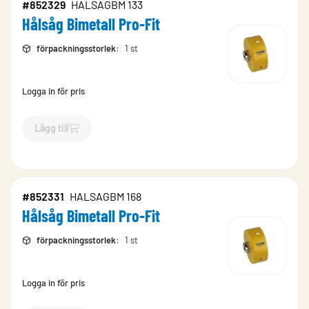
#852329
HALSAGBM 133
Hålsåg Bimetall Pro-Fit
förpackningsstorlek
:
1 st
Logga in för pris
Lägg till
`$
Lägg till
$
Hålsåg Bimetall Pro-Fit
-$
852329
`
#852331
HALSAGBM 168
Hålsåg Bimetall Pro-Fit
förpackningsstorlek
:
1 st
Logga in för pris