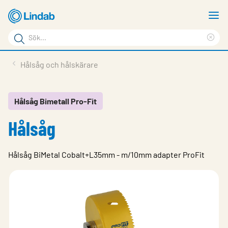
Hoppa
V
till
m
Sökord
huvudinnehållet
Ren
Sök
sök
Produkter
Hålsåg och hålskärare
på
Lösningar
sajten
Service & Support
Hålsåg Bimetall Pro-Fit
Hålsåg
Hållbarhet
Om Lindab
Hålsåg BiMetal Cobalt+L35mm - m/10mm adapter ProFit
Kontakt
Logga in
Choose languge
Sweden