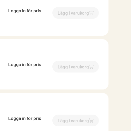
Logga in för pris
Lägg i varukorg
`$
Lägg till
$
Hålsåg Bimetall
Logga in för pris
Lägg i varukorg
`$
Lägg till
$
Hålsåg Bimetall
Logga in för pris
Lägg i varukorg
`$
Lägg till
$
Hålsåg Bimetall