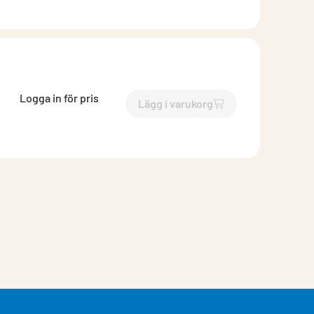
Logga in för pris
Lägg i varukorg
`$
Lägg till
$
Hålsåg Bimetall