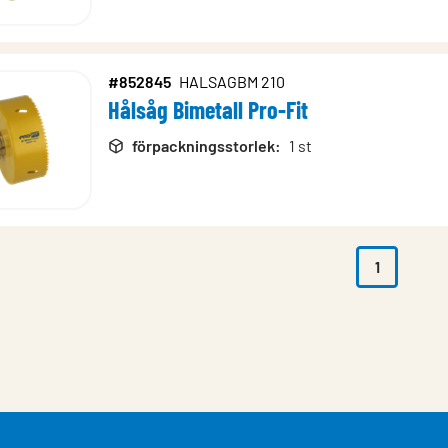
#852845
HALSAGBM 210
Hålsåg Bimetall Pro-Fit
förpackningsstorlek
:
1 st
1