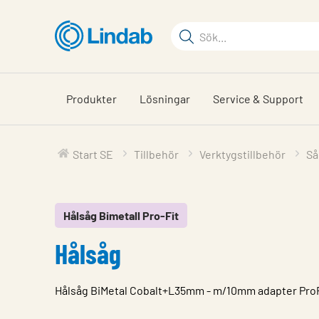
Hoppa
till
Sökord
huvudinnehållet
Sök
på
sajten
Produkter
Lösningar
Service & Support
Start SE
Tillbehör
Verktygstillbehör
Så
Hålsåg Bimetall Pro-Fit
Hålsåg
Hålsåg BiMetal Cobalt+L35mm - m/10mm adapter ProF