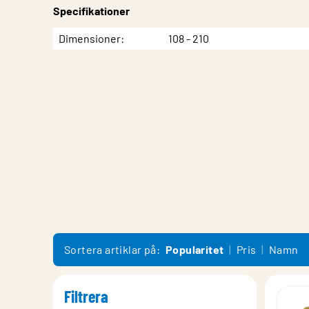
Specifikationer
Egenskap
Värde
Dimensioner
108 - 210
Sortera artiklar på:
Popularitet
Pris
Namn
Filtrera