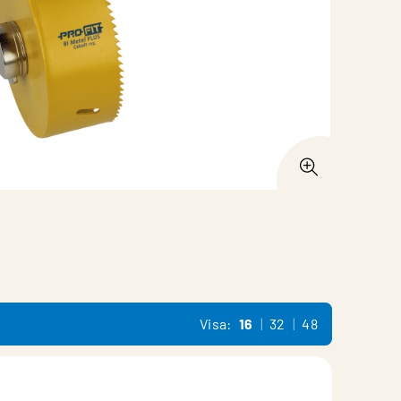
Visa:
16
32
48