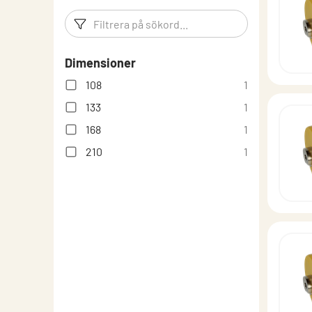
Filtreringsord
Filtrera p
Dimensioner
108
1
133
1
168
1
210
1