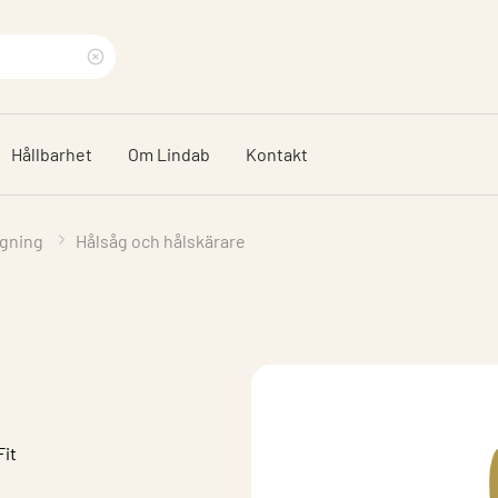
Rensa
sökfras
Hållbarhet
Om Lindab
Kontakt
gning
Hålsåg och hålskärare
it