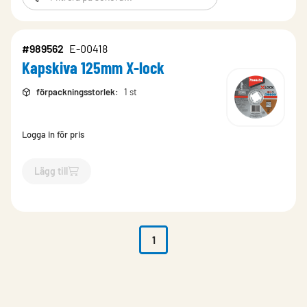
#989562
E-00418
Kapskiva 125mm X-lock
förpackningsstorlek
:
1 st
Logga in för pris
Lägg till
`$
Lägg till
$
Kapskiva 125mm X-lock
-$
989562
`
1