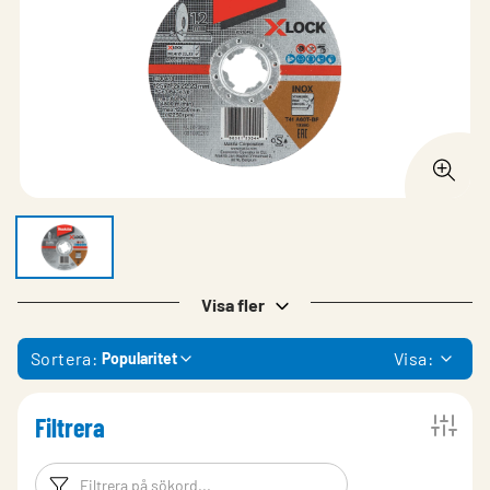
Visa fler
Sortera:
Visa:
Popularitet
Filtrera
Filtreringsord
Filtrera produk