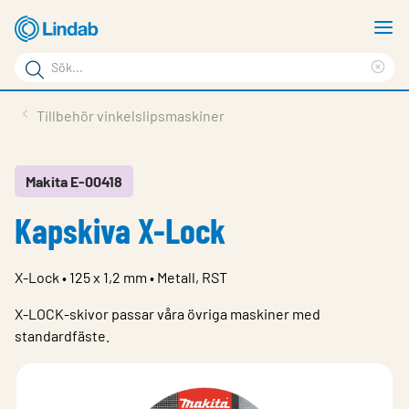
Hoppa
V
till
m
Sökord
huvudinnehållet
Ren
Sök
sök
Produkter
Tillbehör vinkelslipsmaskiner
på
Lösningar
sajten
Service & Support
Makita E-00418
Kapskiva X-Lock
Hållbarhet
Om Lindab
X-Lock • 125 x 1,2 mm • Metall, RST
Kontakt
X-LOCK-skivor passar våra övriga maskiner med
Logga in
standardfäste.
Choose languge
Sweden