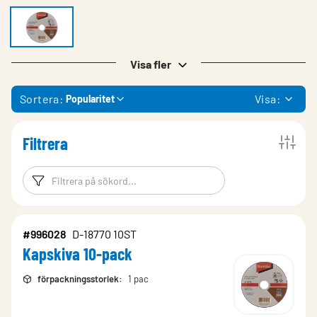
Visa fler
Sortera:
Visa:
Popularitet
Filtrera
Filtreringsord
Filtrera produk
#996028
D-18770 10ST
Kapskiva 10-pack
förpackningsstorlek
:
1 pac