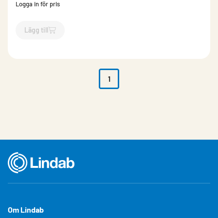
Logga in för pris
Lägg till
`$
Lägg till
$
Kapskiva 10-pack
-$
996028
`
1
Om Lindab