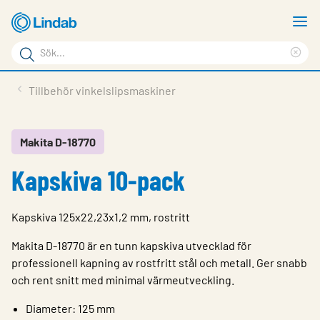
Hoppa
V
till
m
Sökord
huvudinnehållet
Ren
Sök
sök
Produkter
Tillbehör vinkelslipsmaskiner
på
Lösningar
sajten
Service & Support
Makita D-18770
Kapskiva 10-pack
Hållbarhet
Om Lindab
Kapskiva 125x22,23x1,2 mm, rostritt
Kontakt
Makita D-18770 är en tunn kapskiva utvecklad för
Logga in
professionell kapning av rostfritt stål och metall. Ger snabb
och rent snitt med minimal värmeutveckling.
Choose languge
Sweden
Diameter: 125 mm