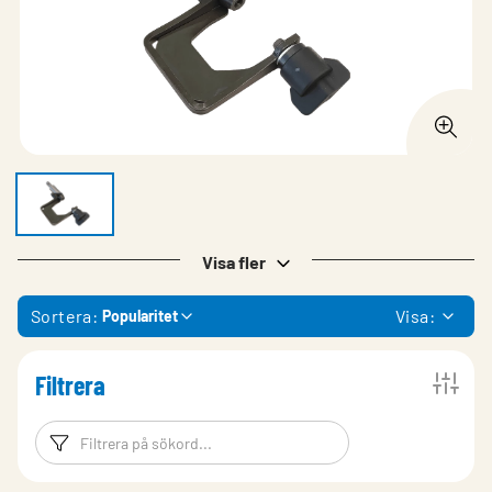
Visa fler
Sortera:
Visa:
Popularitet
Filtrera
Filtreringsord
Filtrera produk