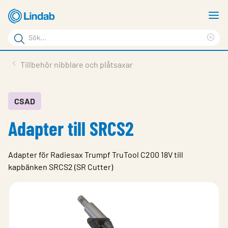
Hoppa
V
till
m
Sökord
huvudinnehållet
Ren
Sök
sök
Produkter
Tillbehör nibblare och plåtsaxar
på
Lösningar
sajten
Service & Support
CSAD
Adapter till SRCS2
Hållbarhet
Om Lindab
Adapter för Radiesax Trumpf TruTool C200 18V till
Kontakt
kapbänken SRCS2 (SR Cutter)
Logga in
Choose languge
Sweden