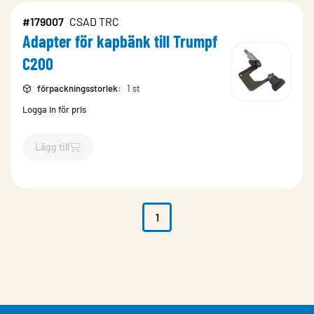
#179007
CSAD TRC
Adapter för kapbänk till Trumpf
C200
förpackningsstorlek
:
1 st
Logga in för pris
Lägg till
`$
Lägg till
$
Adapter för kapbänk till Trumpf C200
-$
179007
`
1