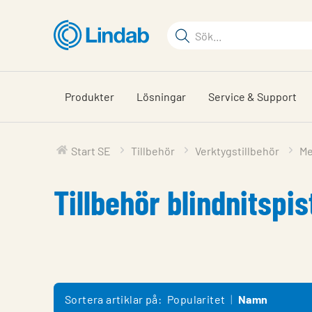
Hoppa
till
Sökord
huvudinnehållet
Sök
på
sajten
Produkter
Lösningar
Service & Support
Start SE
Tillbehör
Verktygstillbehör
Me
Tillbehör blindnitspis
Sortera artiklar på:
Popularitet
Namn