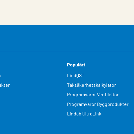
Populärt
n
LindQST
kter
Taksäkerhetskalkylator
Programvaror Ventilation
Programvaror Byggprodukter
Lindab UltraLink