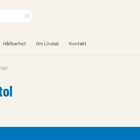
Rensa
sökfras
Hållbarhet
Om Lindab
Kontakt
tall
tol