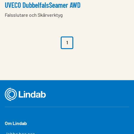
UVECO DubbelfalsSeamer AWD
Falsslutare och Skärverktyg
1
Om Lindab
Jobba hos oss