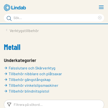
Hoppa
V
till
m
Sökord
huvudinnehållet
Ren
Sök
sök
Produkter
Verktygstillbehör
på
Lösningar
sajten
Metall
Service & Support
Hållbarhet
Underkategorier
Falsslutare och Skärverktyg
Om Lindab
Tillbehör nibblare och plåtsaxar
Kontakt
Tillbehör gängstångskap
Tillbehör vinkelslipsmaskiner
Logga in
Tillbehör blindnitspistol
Choose languge
Sweden
Filtreringsord
Fi