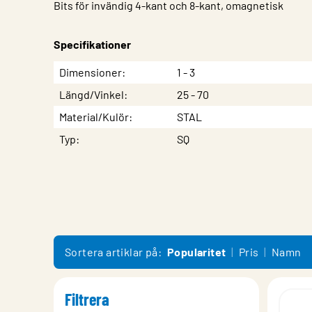
Bits för invändig 4-kant och 8-kant, omagnetisk
Specifikationer
Egenskap
Värde
Dimensioner
1 - 3
Längd/Vinkel
25 - 70
Material/Kulör
STAL
Typ
SQ
Sortera artiklar på:
Popularitet
Pris
Namn
Filtrera