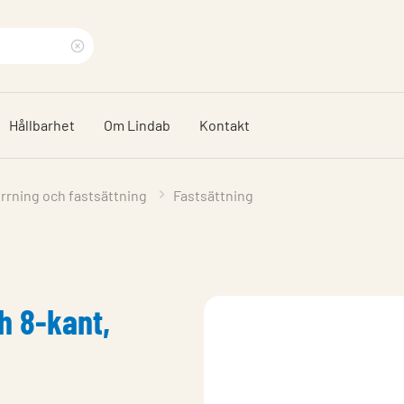
Rensa
sökfras
Hållbarhet
Om Lindab
Kontakt
rrning och fastsättning
Fastsättning
h 8-kant,