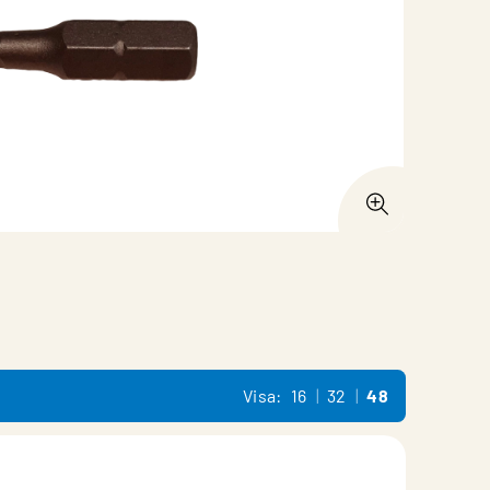
Visa:
16
32
48