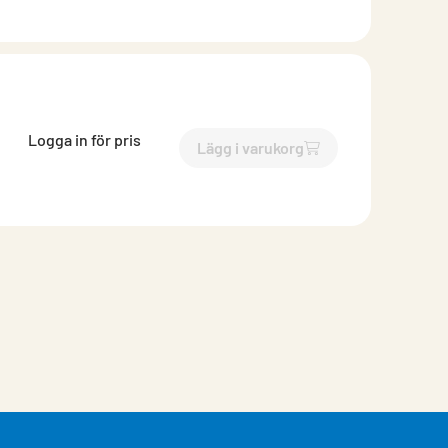
Logga in för pris
Lägg i varukorg
`$
Lägg till
$
Bits Fyrkant nr 