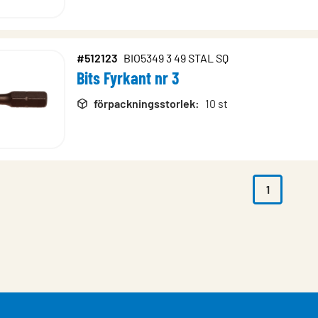
#512123
BIO5349 3 49 STAL SQ
Bits Fyrkant nr 3
förpackningsstorlek
:
10 st
1