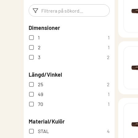
Filtreringsord
Filtrera p
Dimensioner
1
1
2
1
3
2
Längd/Vinkel
25
2
49
1
70
1
Material/Kulör
STAL
4