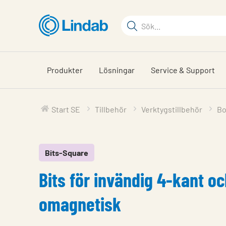
Hoppa
till
Sökord
huvudinnehållet
Sök
på
sajten
Produkter
Lösningar
Service & Support
Start SE
Tillbehör
Verktygstillbehör
Bo
Bits-Square
Bits för invändig 4-kant oc
omagnetisk