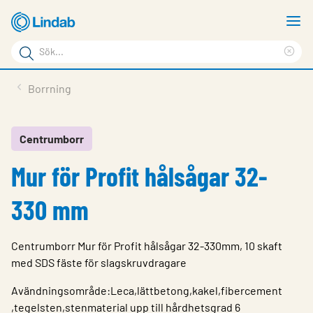
Hoppa
V
till
m
Sökord
huvudinnehållet
Ren
Sök
sök
Produkter
Borrning
på
Lösningar
sajten
Service & Support
Centrumborr
Mur för Profit hålsågar 32-
Hållbarhet
Om Lindab
330 mm
Kontakt
Centrumborr Mur för Profit hålsågar 32-330mm, 10 skaft
Logga in
med SDS fäste för slagskruvdragare
Choose languge
Avändningsområde:Leca,lättbetong,kakel,fibercement
Sweden
,tegelsten,stenmaterial upp till hårdhetsgrad 6