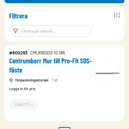
Filtrera
Filtreringsord
Filtrera produk
#800293
CMURBSDS 10 185
Centrumborr Mur till Pro-Fit SDS-
fäste
förpackningsstorlek
:
1 st
Logga in för pris
Lägg till
`$
Lägg till
$
Centrumborr Mur till Pro-Fit SDS-fäste
-$
80029