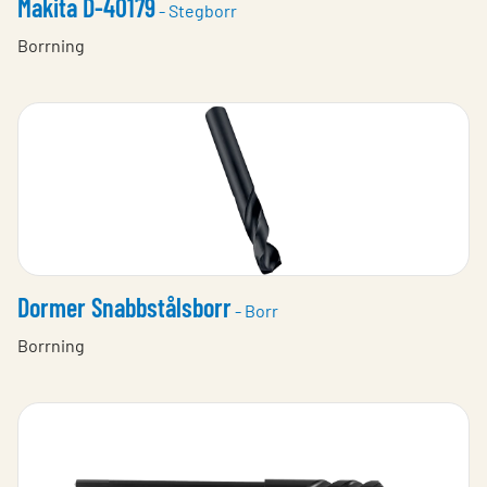
Makita D-40179
- Stegborr
Borrning
Dormer Snabbstålsborr
- Borr
Borrning