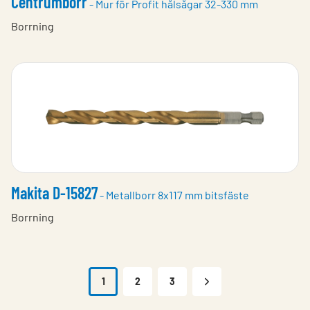
Centrumborr
- Mur för Profit hålsågar 32-330 mm
Borrning
Makita D-15827
- Metallborr 8x117 mm bitsfäste
Borrning
1
2
3