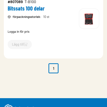
#807089
T-B100
Bitssats 100 delar
förpackningsstorlek
:
10 st
Logga in för pris
Lägg till
`$
Lägg till
$
Bitssats 100 delar
-$
807089
`
1