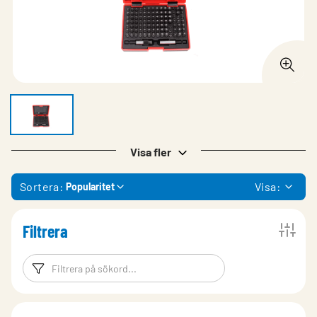
Visa fler
Sortera:
Visa:
Popularitet
Filtrera
Filtreringsord
Filtrera produk