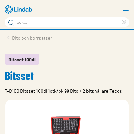
Hoppa
V
till
m
Sökord
huvudinnehållet
Ren
Sök
sök
Produkter
Bits och borrsatser
på
Lösningar
sajten
Service & Support
Bitsset 100dl
Bitsset
Hållbarhet
Om Lindab
T-B100 Bitsset 100dl 1stk/pk 98 Bits + 2 bitshållare Tecos
Kontakt
Logga in
Choose languge
Sweden