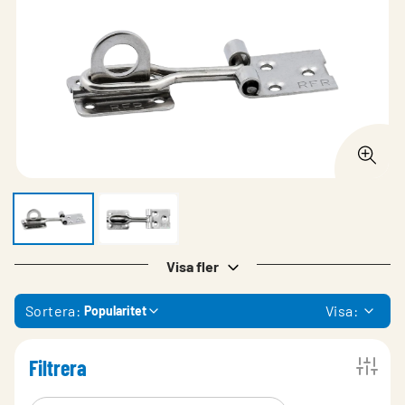
Visa fler
Sortera:
Visa:
Popularitet
Filtrera