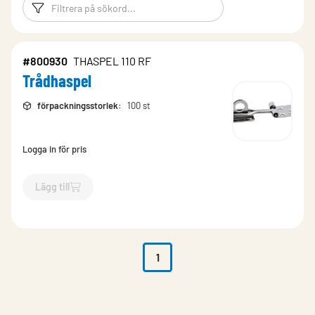
Filtreringsord
Filtrera produk
#800930
THASPEL 110 RF
Trådhaspel
förpackningsstorlek
:
100 st
Logga in för pris
Lägg till
`$
Lägg till
$
Trådhaspel
-$
800930
`
1