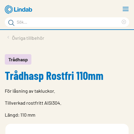
Hoppa
V
till
m
Sökord
huvudinnehållet
Ren
Sök
sök
Produkter
Övriga tillbehör
på
Lösningar
sajten
Service & Support
Trådhasp
Trådhasp Rostfri 110mm
Hållbarhet
Om Lindab
För låsning av takluckor.
Kontakt
Tillverkad rostfritt AISI304.
Logga in
Längd: 110 mm
Choose languge
Sweden