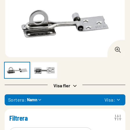
Visa fler
Sortera:
Visa:
Namn
Filtrera