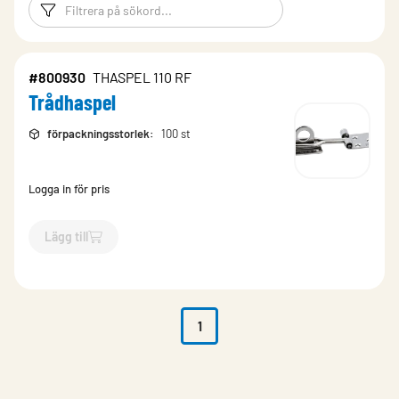
Filtreringsord
Filtrera produk
#800930
THASPEL 110 RF
Trådhaspel
förpackningsstorlek
:
100 st
Logga in för pris
Lägg till
`$
Lägg till
$
Trådhaspel
-$
800930
`
1