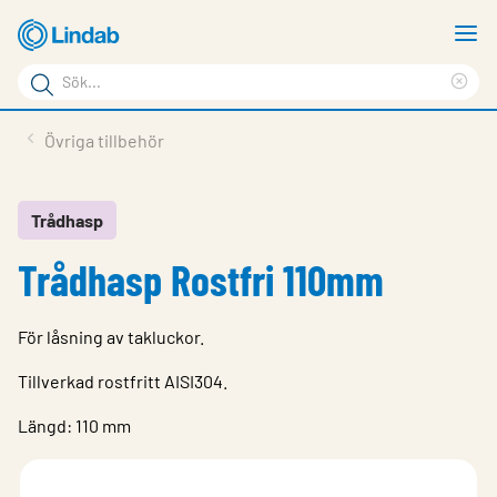
Hoppa
V
till
m
Sökord
huvudinnehållet
Ren
Sök
sök
Produkter
Övriga tillbehör
på
Lösningar
sajten
Service & Support
Trådhasp
Trådhasp Rostfri 110mm
Hållbarhet
Om Lindab
För låsning av takluckor.
Kontakt
Tillverkad rostfritt AISI304.
Logga in
Längd: 110 mm
Choose languge
Sweden