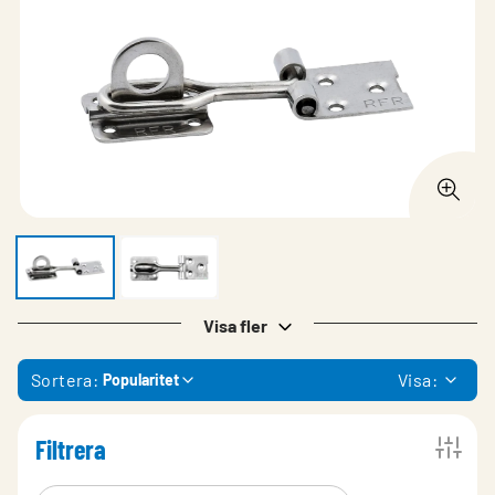
Visa fler
Sortera:
Visa:
Popularitet
Filtrera