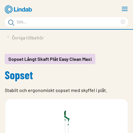
Hoppa
V
till
m
Sökord
huvudinnehållet
Ren
Sök
sök
Produkter
Övriga tillbehör
på
Lösningar
sajten
Service & Support
Sopset Långt Skaft Plåt Easy Clean Maxi
Sopset
Hållbarhet
Om Lindab
Stabilt och ergonomiskt sopset med skyffel i plåt.
Kontakt
Logga in
Choose languge
Sweden