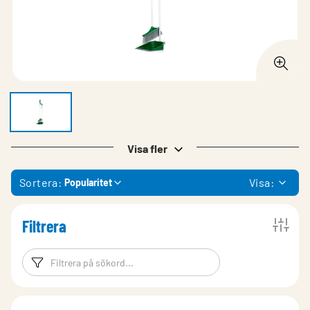
Visa fler
Sortera:
Visa:
Popularitet
Filtrera
Filtreringsord
Filtrera produk