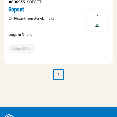
#800935
SOPSET
Sopset
förpackningsstorlek
:
10 st
Logga in för pris
Lägg till
`$
Lägg till
$
Sopset
-$
800935
`
1