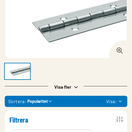
Visa fler
Sortera:
Visa:
Popularitet
Filtrera