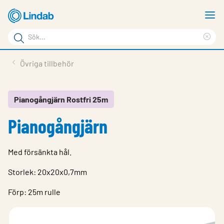
Hoppa
V
till
m
Sökord
huvudinnehållet
Ren
Sök
sök
Produkter
Övriga tillbehör
på
Lösningar
sajten
Service & Support
Pianogångjärn Rostfri 25m
Pianogångjärn
Hållbarhet
Om Lindab
Med försänkta hål.
Kontakt
Storlek: 20x20x0,7mm
Logga in
Förp: 25m rulle
Choose languge
Sweden