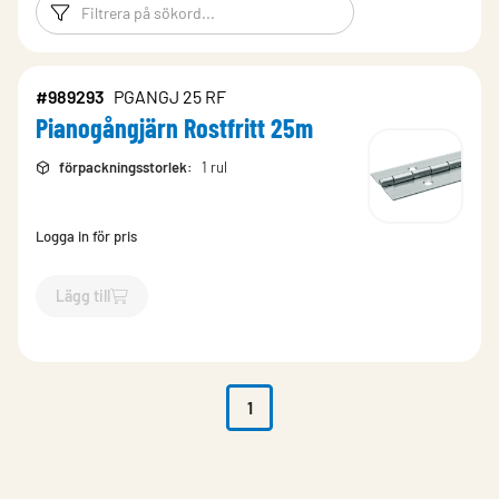
Filtreringsord
Filtrera produk
#989293
PGANGJ 25 RF
Pianogångjärn Rostfritt 25m
förpackningsstorlek
:
1 rul
Logga in för pris
Lägg till
`$
Lägg till
$
Pianogångjärn Rostfritt 25m
-$
989293
`
1