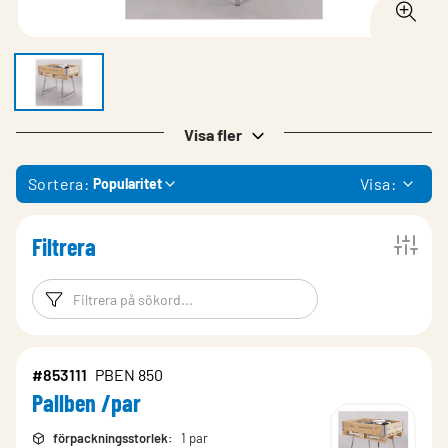
Visa fler
Sortera:
Visa:
Popularitet
Filtrera
Filtreringsord
Filtrera produk
#853111
PBEN 850
Pallben /par
förpackningsstorlek
:
1 par