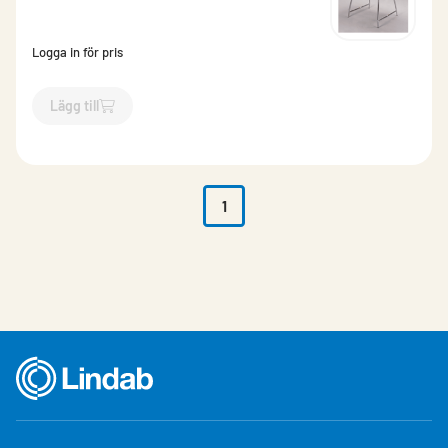
Logga in för pris
Lägg till
`$
Lägg till
$
Pallben /par
-$
853111
`
1