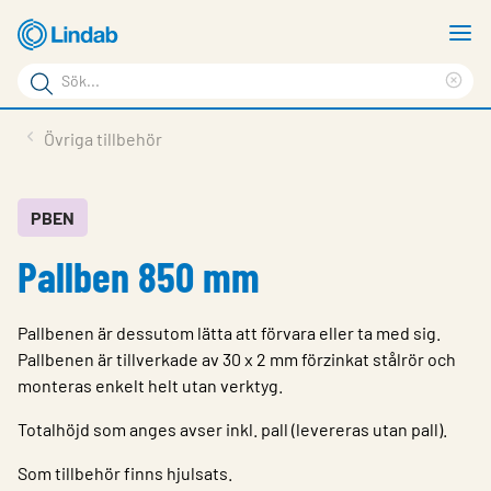
Hoppa
V
till
m
Sökord
huvudinnehållet
Ren
Sök
sök
Produkter
Övriga tillbehör
på
Lösningar
sajten
Service & Support
PBEN
Pallben 850 mm
Hållbarhet
Om Lindab
Pallbenen är dessutom lätta att förvara eller ta med sig.
Kontakt
Pallbenen är tillverkade av 30 x 2 mm förzinkat stålrör och
monteras enkelt helt utan verktyg.
Logga in
Totalhöjd som anges avser inkl. pall (levereras utan pall).
Choose languge
Sweden
Som tillbehör finns hjulsats.