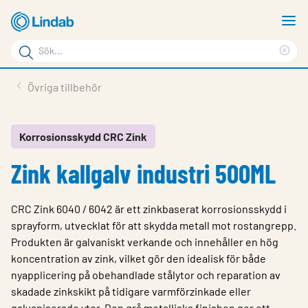
Hoppa
V
till
m
Sökord
huvudinnehållet
Ren
Sök
sök
Produkter
Övriga tillbehör
på
Lösningar
sajten
Service & Support
Korrosionsskydd CRC Zink
Zink kallgalv industri 500ML
Hållbarhet
Om Lindab
CRC Zink 6040 / 6042 är ett zinkbaserat korrosionsskydd i
Kontakt
sprayform, utvecklat för att skydda metall mot rostangrepp.
Produkten är galvaniskt verkande och innehåller en hög
Logga in
koncentration av zink, vilket gör den idealisk för både
nyapplicering på obehandlade stålytor och reparation av
Choose languge
Sweden
skadade zinkskikt på tidigare varmförzinkade eller
galvaniserade ytor. Den grå metalliska finishen ger ett