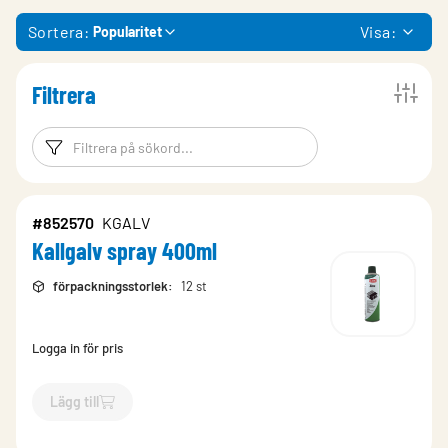
Sortera:
Visa:
Popularitet
Filtrera
Filtreringsord
Filtrera produk
#852570
KGALV
Kallgalv spray 400ml
förpackningsstorlek
:
12 st
Logga in för pris
Lägg till
`$
Lägg till
$
Kallgalv spray 400ml
-$
852570
`