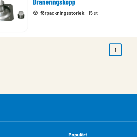
Dräneringskopp
rodukter
förpackningsstorlek
:
15 st
1
Populärt