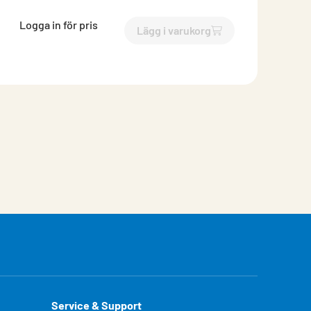
Logga in för pris
Lägg i varukorg
`$
Lägg till
$
Dräneringskop
Service & Support