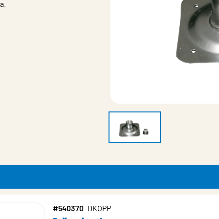
a.
#540370
DKOPP