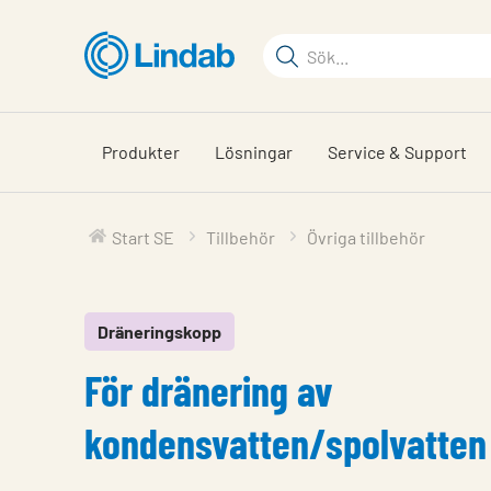
Hoppa
till
Sökord
huvudinnehållet
Sök
på
sajten
Produkter
Lösningar
Service & Support
Start SE
Tillbehör
Övriga tillbehör
Dräneringskopp
För dränering av
kondensvatten/spolvatten