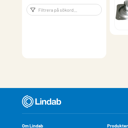
Filtreringsord
Filtrera p
Om Lindab
Produkter