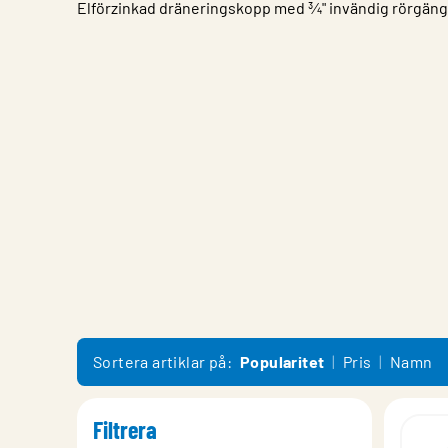
Elförzinkad dräneringskopp med ¾" invändig rörgäng
Egenskap
Värde
Sortera artiklar på:
Popularitet
Pris
Namn
Filtrera