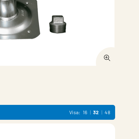
Visa:
16
32
48