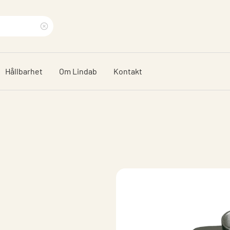
Rensa
sökfras
Hållbarhet
Om Lindab
Kontakt