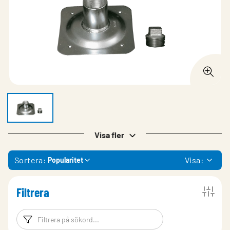
Visa fler
Sortera:
Visa:
Popularitet
Filtrera
Filtreringsord
Filtrera produk