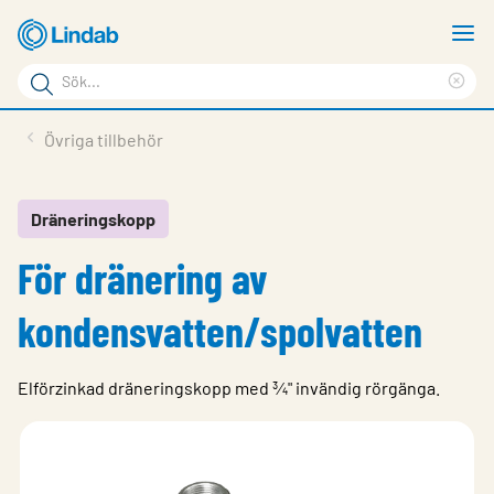
Hoppa
V
till
m
Sökord
huvudinnehållet
Ren
Sök
sök
Produkter
Övriga tillbehör
på
Lösningar
sajten
Service & Support
Dräneringskopp
För dränering av
Hållbarhet
Om Lindab
kondensvatten/spolvatten
Kontakt
Elförzinkad dräneringskopp med ¾" invändig rörgänga.
Logga in
Choose languge
Sweden