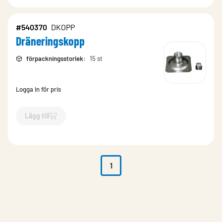
#540370
DKOPP
Dräneringskopp
förpackningsstorlek
:
15 st
Logga in för pris
Lägg till
`$
Lägg till
$
Dräneringskopp
-$
540370
`
1