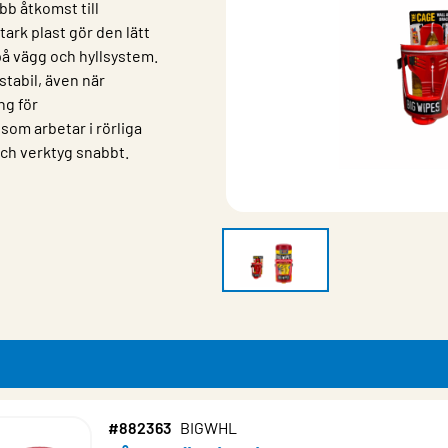
bb åtkomst till
ark plast gör den lätt
 på vägg och hyllsystem.
stabil, även när
ng för
som arbetar i rörliga
ch verktyg snabbt.
#882363
BIGWHL