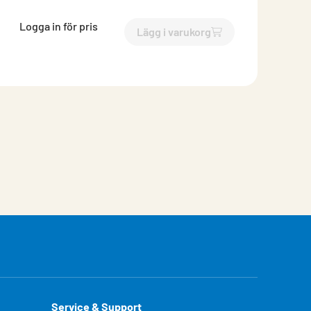
Logga in för pris
Lägg i varukorg
`$
Lägg till
$
Hållare för Big
Service & Support