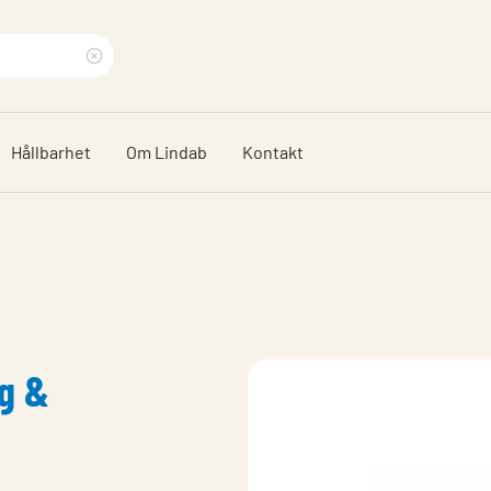
Rensa
sökfras
Hållbarhet
Om Lindab
Kontakt
gg &