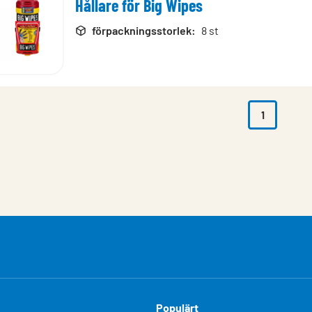
Hållare för Big Wipes
rodukter
förpackningsstorlek
:
8 st
1
Populärt