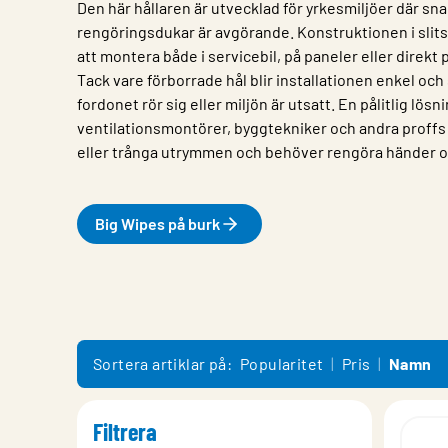
Den här hållaren är utvecklad för yrkesmiljöer där sna
rengöringsdukar är avgörande. Konstruktionen i slitst
att montera både i servicebil, på paneler eller direkt
Tack vare förborrade hål blir installationen enkel och 
fordonet rör sig eller miljön är utsatt. En pålitlig lösni
ventilationsmontörer, byggtekniker och andra proffs 
eller trånga utrymmen och behöver rengöra händer o
Big Wipes på burk
Egenskap
Värde
Sortera artiklar på:
Popularitet
Pris
Namn
Filtrera