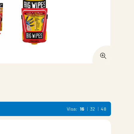
Visa:
16
32
48