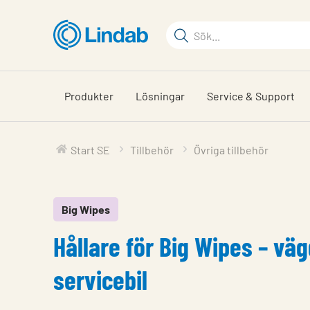
Hoppa
till
Sökord
huvudinnehållet
Sök
på
sajten
Produkter
Lösningar
Service & Support
Start SE
Tillbehör
Övriga tillbehör
Big Wipes
Hållare för Big Wipes – vä
servicebil