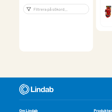
Filtreringsord
Filtrera p
Om Lindab
Produkter