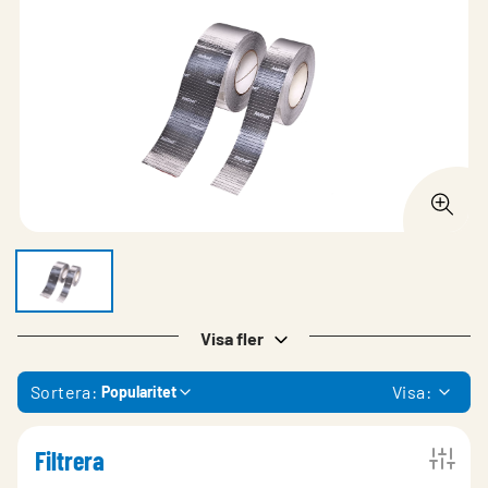
Visa fler
Sortera:
Visa:
Popularitet
Filtrera