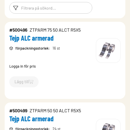
Filtreringsord
Filtrera produk
#500496
ZTPARM 75 50 ALCT R5X5
Tejp ALC armerad
förpackningsstorlek
:
16 st
Logga in för pris
Lägg till
`$
Lägg till
$
Tejp ALC armerad
-$
500496
`
#500499
ZTPARM 50 50 ALCT R5X5
Tejp ALC armerad
förpackningsstorlek
:
24 st