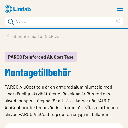
Hoppa
V
till
m
Sökord
huvudinnehållet
Ren
Sök
sök
Produkter
Tillbehör mattor & skivor
på
Lösningar
sajten
Service & Support
PAROC Reinforced AluCoat Tape
Montagetillbehör
Hållbarhet
Om Lindab
PAROC AluCoat tejp är en armerad aluminiumtejp med
Kontakt
tryckkänsligt akrylhäftämne. Baksidan är försedd med
skyddspapper. Lämpad för att täta skarvar när PAROC
Logga in
AluCoat produkter används, så som rörskålar, mattor och
skivor. PAROC AluCoat tejp ger en snygg installation.
Choose languge
Sweden