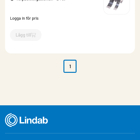
Logga in för pris
Lägg till
`$
Lägg till
$
Tejp ALC armerad
-$
500499
`
1