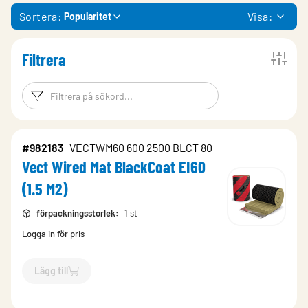
Sortera:
Visa:
Popularitet
Filtrera
Filtreringsord
Filtrera produk
#982183
VECTWM60 600 2500 BLCT 80
Vect Wired Mat BlackCoat EI60
(1.5 M2)
förpackningsstorlek
:
1 st
Logga in för pris
Lägg till
`$
Lägg till
$
Vect Wired Mat BlackCoat EI60 (1.5 M2)
-$
982183
`