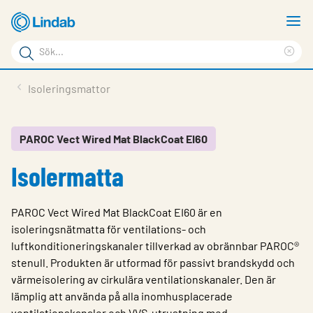
Hoppa
V
till
m
Sökord
huvudinnehållet
Ren
Sök
sök
Produkter
Isoleringsmattor
på
Lösningar
sajten
Service & Support
PAROC Vect Wired Mat BlackCoat EI60
Isolermatta
Hållbarhet
Om Lindab
PAROC Vect Wired Mat BlackCoat EI60 är en
Kontakt
isoleringsnätmatta för ventilations- och
luftkonditioneringskanaler tillverkad av obrännbar PAROC®
Logga in
stenull. Produkten är utformad för passivt brandskydd och
värmeisolering av cirkulära ventilationskanaler. Den är
Choose languge
Sweden
lämplig att använda på alla inomhusplacerade
ventilationskanaler och VVS-utrustning med