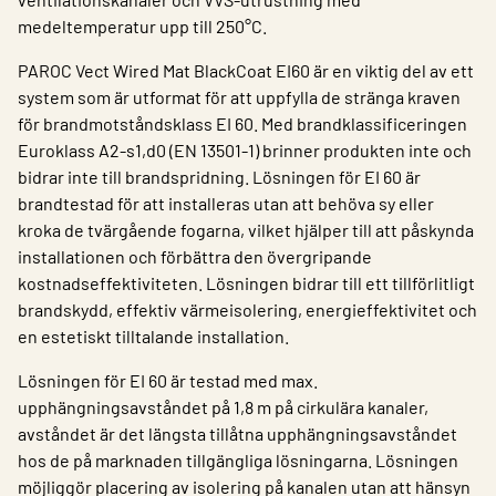
medeltemperatur upp till 250°C.
PAROC Vect Wired Mat BlackCoat EI60 är en viktig del av ett
system som är utformat för att uppfylla de stränga kraven
för brandmotståndsklass EI 60. Med brandklassificeringen
Euroklass A2-s1,d0 (EN 13501-1) brinner produkten inte och
bidrar inte till brandspridning. Lösningen för EI 60 är
brandtestad för att installeras utan att behöva sy eller
kroka de tvärgående fogarna, vilket hjälper till att påskynda
installationen och förbättra den övergripande
kostnadseffektiviteten. Lösningen bidrar till ett tillförlitligt
brandskydd, effektiv värmeisolering, energieffektivitet och
en estetiskt tilltalande installation.
Lösningen för EI 60 är testad med max.
upphängningsavståndet på 1,8 m på cirkulära kanaler,
avståndet är det längsta tillåtna upphängningsavståndet
hos de på marknaden tillgängliga lösningarna. Lösningen
möjliggör placering av isolering på kanalen utan att hänsyn