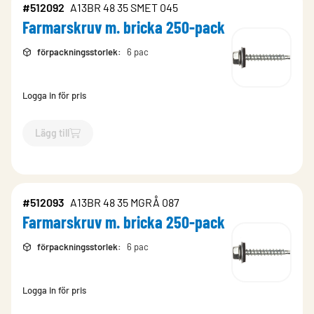
#512092
A13BR 48 35 SMET 045
Farmarskruv m. bricka 250-pack
förpackningsstorlek
:
6 pac
Logga in för pris
Lägg till
`$
Lägg till
$
Farmarskruv m. bricka 250-pack
-$
512092
`
#512093
A13BR 48 35 MGRÅ 087
Farmarskruv m. bricka 250-pack
förpackningsstorlek
:
6 pac
Logga in för pris