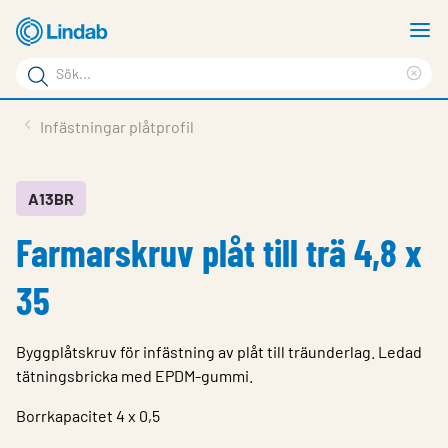
Hoppa
V
till
m
Sökord
huvudinnehållet
Ren
Sök
sök
Produkter
Infästningar plåtprofil
på
Lösningar
sajten
Service & Support
A13BR
Farmarskruv plåt till trä 4,8 x
Hållbarhet
Om Lindab
35
Kontakt
Byggplåtskruv för infästning av plåt till träunderlag. Ledad
Logga in
tätningsbricka med EPDM-gummi.
Choose languge
Borrkapacitet 4 x 0,5
Sweden