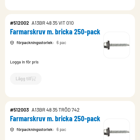
#512002
A13BR 48 35 VIT 010
Farmarskruv m. bricka 250-pack
förpackningsstorlek
:
6 pac
Logga in för pris
Lägg till
`$
Lägg till
$
Farmarskruv m. bricka 250-pack
-$
512002
`
#512003
A13BR 48 35 TRÖD 742
Farmarskruv m. bricka 250-pack
förpackningsstorlek
:
6 pac