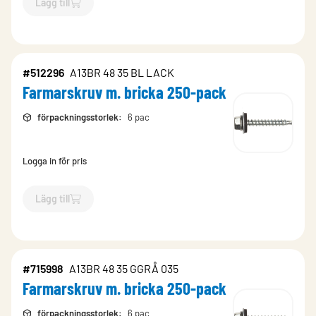
Lägg till
`$
Lägg till
$
Farmarskruv /250st
-$
512090
`
#512296
A13BR 48 35 BL LACK
Farmarskruv m. bricka 250-pack
förpackningsstorlek
:
6 pac
Logga in för pris
Lägg till
`$
Lägg till
$
Farmarskruv m. bricka 250-pack
-$
512296
`
#715998
A13BR 48 35 GGRÅ 035
Farmarskruv m. bricka 250-pack
förpackningsstorlek
:
6 pac