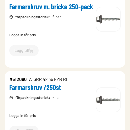
Farmarskruv m. bricka 250-pack
förpackningsstorlek
:
6 pac
Logga in för pris
Lägg till
`$
Lägg till
$
Farmarskruv m. bricka 250-pack
-$
715210
`
#512090
A13BR 48 35 FZB BL
Farmarskruv /250st
förpackningsstorlek
:
6 pac
Logga in för pris