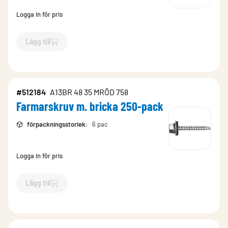
Logga in för pris
Lägg till
`$
Lägg till
$
Farmarskruv m. bricka 250-pack
-$
512003
`
#512184
A13BR 48 35 MRÖD 758
Farmarskruv m. bricka 250-pack
förpackningsstorlek
:
6 pac
Logga in för pris
Lägg till
`$
Lägg till
$
Farmarskruv m. bricka 250-pack
-$
512184
`