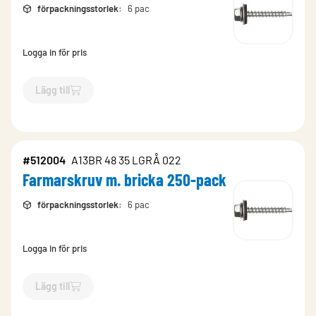
förpackningsstorlek
:
6 pac
Logga in för pris
Lägg till
`$
Lägg till
$
Farmarskruv m. bricka 250-pack
-$
512091
`
#512004
A13BR 48 35 LGRÅ 022
Farmarskruv m. bricka 250-pack
förpackningsstorlek
:
6 pac
Logga in för pris
Lägg till
`$
Lägg till
$
Farmarskruv m. bricka 250-pack
-$
512004
`