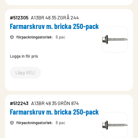
#512305
A13BR 48 35 ZGRÅ 244
Farmarskruv m. bricka 250-pack
förpackningsstorlek
:
6 pac
Logga in för pris
Lägg till
`$
Lägg till
$
Farmarskruv m. bricka 250-pack
-$
512305
`
#512243
A13BR 48 35 GRÖN 874
Farmarskruv m. bricka 250-pack
förpackningsstorlek
:
6 pac