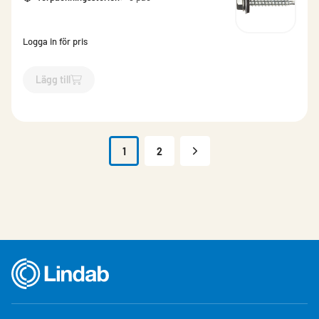
Logga in för pris
Lägg till
`$
Lägg till
$
Farmarskruv m. bricka 250-pack
-$
715998
`
1
2