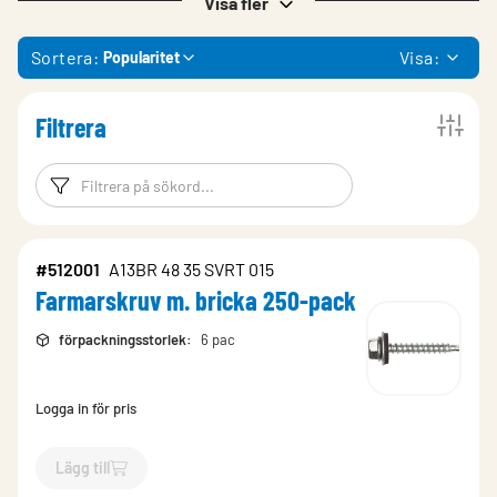
Visa fler
Sortera:
Visa:
Popularitet
Filtrera
Filtreringsord
Filtrera produk
#512001
A13BR 48 35 SVRT 015
Farmarskruv m. bricka 250-pack
förpackningsstorlek
:
6 pac
Logga in för pris
Lägg till
`$
Lägg till
$
Farmarskruv m. bricka 250-pack
-$
512001
`