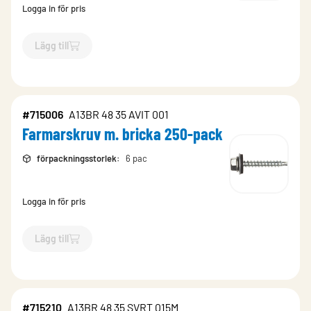
Logga in för pris
Lägg till
`$
Lägg till
$
Farmarskruv m. bricka 250-pack
-$
512243
`
#715006
A13BR 48 35 AVIT 001
Farmarskruv m. bricka 250-pack
förpackningsstorlek
:
6 pac
Logga in för pris
Lägg till
`$
Lägg till
$
Farmarskruv m. bricka 250-pack
-$
715006
`
#715210
A13BR 48 35 SVRT 015M