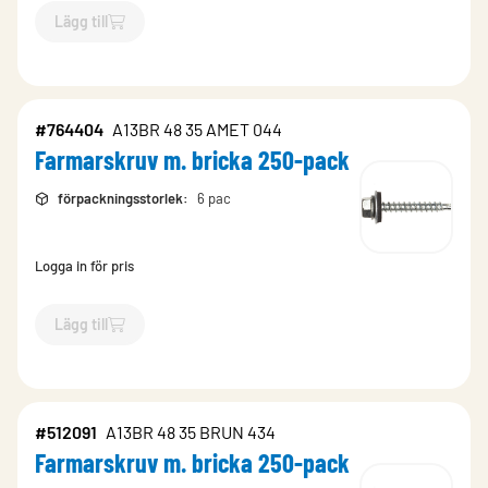
Lägg till
`$
Lägg till
$
Farmarskruv m. bricka 250-pack
-$
512093
`
#764404
A13BR 48 35 AMET 044
Farmarskruv m. bricka 250-pack
förpackningsstorlek
:
6 pac
Logga in för pris
Lägg till
`$
Lägg till
$
Farmarskruv m. bricka 250-pack
-$
764404
`
#512091
A13BR 48 35 BRUN 434
Farmarskruv m. bricka 250-pack