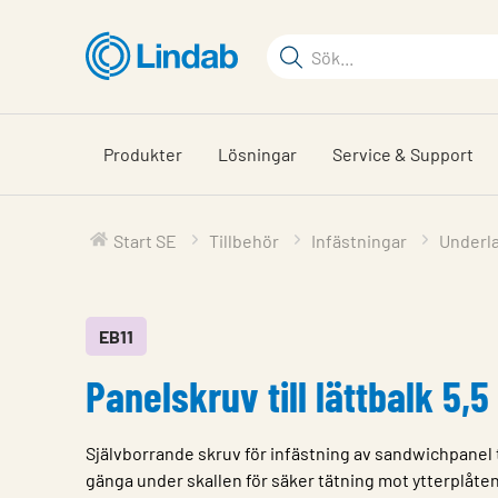
Hoppa
till
Sökord
huvudinnehållet
Sök
på
sajten
Produkter
Lösningar
Service & Support
Start SE
Tillbehör
Infästningar
Underla
EB11
Panelskruv till lättbalk 5,
Självborrande skruv för infästning av sandwichpanel ti
gänga under skallen för säker tätning mot ytterplåte