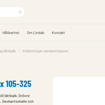
Rensa
sökfras
Hållbarhet
Om Lindab
Kontakt
g lättbalk
Infästningar sandwichpanel
5 x 105-325
ll lättbalk. Grövre
n. Sexkantsskalle och