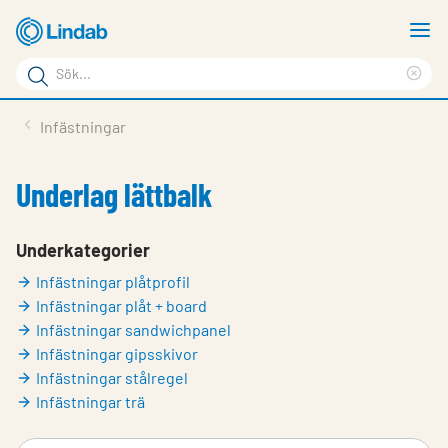
Hoppa
V
till
m
Sökord
huvudinnehållet
Ren
Sök
sök
Produkter
Infästningar
på
Lösningar
sajten
Underlag lättbalk
Service & Support
Hållbarhet
Underkategorier
Infästningar plåtprofil
Om Lindab
Infästningar plåt + board
Kontakt
Infästningar sandwichpanel
Infästningar gipsskivor
Logga in
Infästningar stålregel
Infästningar trä
Choose languge
Sweden