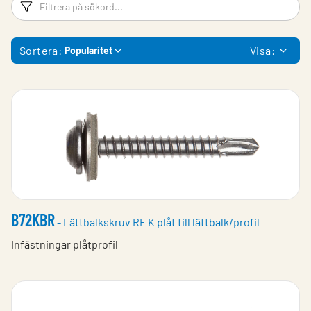
Filtreringsord
Fi
Sortera:
Visa:
Popularitet
B72KBR
- Lättbalkskruv RF K plåt till lättbalk/profil
Infästningar plåtprofil