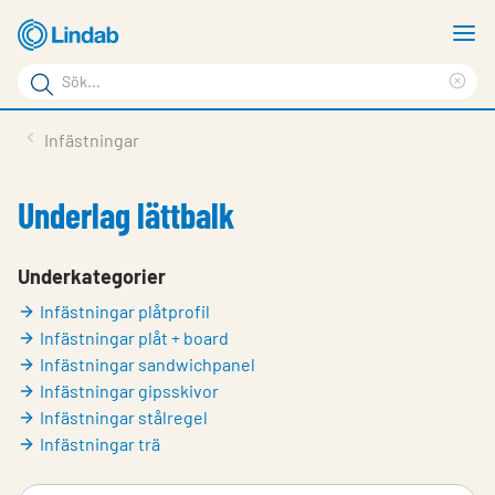
Hoppa
V
till
m
Sökord
huvudinnehållet
Ren
Sök
sök
Produkter
Infästningar
på
Lösningar
sajten
Underlag lättbalk
Service & Support
Hållbarhet
Underkategorier
Infästningar plåtprofil
Om Lindab
Infästningar plåt + board
Kontakt
Infästningar sandwichpanel
Infästningar gipsskivor
Logga in
Infästningar stålregel
Infästningar trä
Choose languge
Sweden