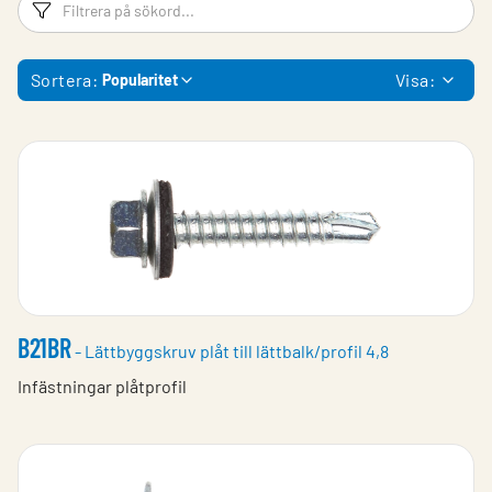
Filtreringsord
Fi
Sortera:
Visa:
Popularitet
B21BR
- Lättbyggskruv plåt till lättbalk/profil 4,8
Infästningar plåtprofil