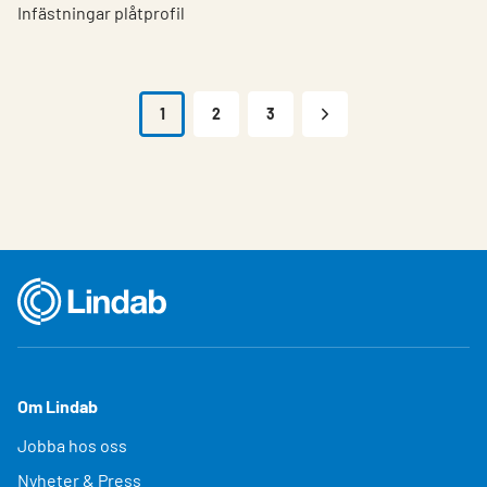
Infästningar plåtprofil
1
2
3
Om Lindab
Jobba hos oss
Nyheter & Press