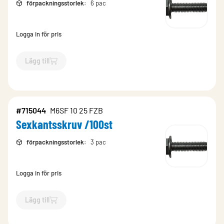
förpackningsstorlek
:
6 pac
Logga in för pris
Lägg till
`$
Lägg till
$
Sexkantsskruv /100st
-$
510007
`
#715044
M6SF 10 25 FZB
Sexkantsskruv /100st
förpackningsstorlek
:
3 pac
Logga in för pris
Lägg till
`$
Lägg till
$
Sexkantsskruv /100st
-$
715044
`