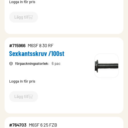
Logga in för pris
Lägg till
`$
Lägg till
$
Sexkantsskruv /200st
-$
715067
`
#715966
M6SF 8 30 RF
Sexkantsskruv /100st
förpackningsstorlek
:
6 pac
Logga in för pris
Lägg till
`$
Lägg till
$
Sexkantsskruv /100st
-$
715966
`
#764703
M6SF 6 25 FZB