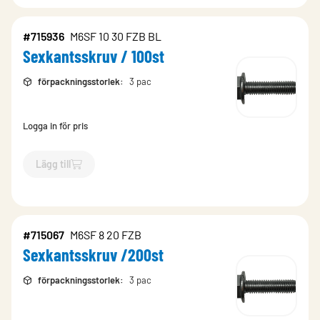
#715936
M6SF 10 30 FZB BL
Sexkantsskruv / 100st
förpackningsstorlek
:
3 pac
Logga in för pris
Lägg till
`$
Lägg till
$
Sexkantsskruv / 100st
-$
715936
`
#715067
M6SF 8 20 FZB
Sexkantsskruv /200st
förpackningsstorlek
:
3 pac