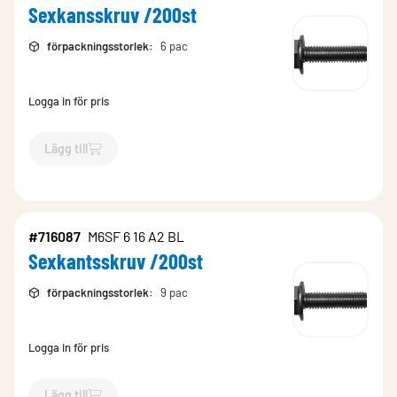
Sexkansskruv /200st
förpackningsstorlek
:
6 pac
Logga in för pris
Lägg till
`$
Lägg till
$
Sexkansskruv /200st
-$
764703
`
#716087
M6SF 6 16 A2 BL
Sexkantsskruv /200st
förpackningsstorlek
:
9 pac
Logga in för pris
Lägg till