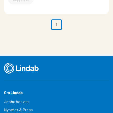
`$
Lägg till
$
Sexkantsskruv /200st
-$
716087
`
1
Om Lindab
Jobba hos oss
Nyheter & Press