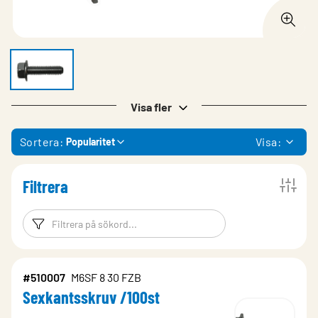
Visa fler
Sortera:
Visa:
Popularitet
Filtrera
Filtreringsord
Filtrera produk
#510007
M6SF 8 30 FZB
Sexkantsskruv /100st