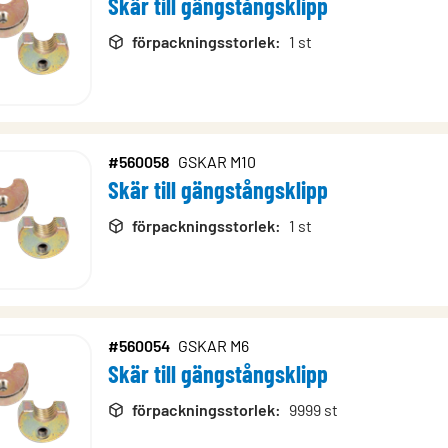
Skär till gängstångsklipp
rodukter
förpackningsstorlek
:
1 st
#560058
GSKAR M10
Skär till gängstångsklipp
förpackningsstorlek
:
1 st
#560054
GSKAR M6
Skär till gängstångsklipp
förpackningsstorlek
:
9999 st