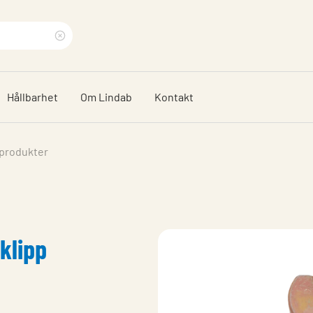
Rensa
sökfras
Hållbarhet
Om Lindab
Kontakt
 produkter
klipp