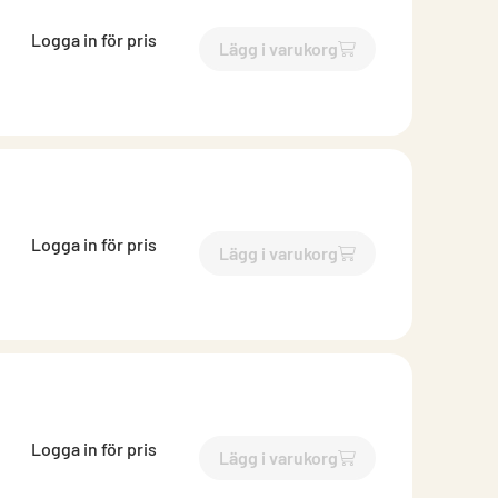
Logga in för pris
Lägg i varukorg
`$
Lägg till
$
Skär till gängst
Logga in för pris
Lägg i varukorg
`$
Lägg till
$
Skär till gängst
Logga in för pris
Lägg i varukorg
`$
Lägg till
$
Skär till gängst