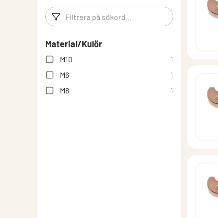
Filtreringsord
Filtrera p
Material/Kulör
M10
1
M6
1
M8
1