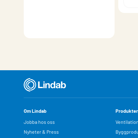
Om Lindab
Produkter
Jobba hos oss
Ventilatio
Nyheter & Press
Byggprodu