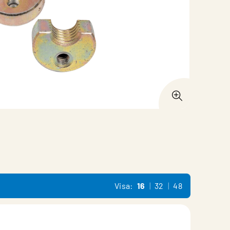
Visa:
16
32
48