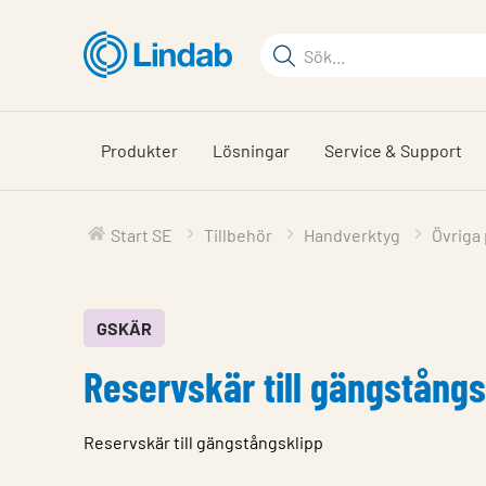
Hoppa
till
Sökord
huvudinnehållet
Sök
på
sajten
Produkter
Lösningar
Service & Support
Start SE
Tillbehör
Handverktyg
Övriga
GSKÄR
Reservskär till gängstångs
Reservskär till gängstångsklipp