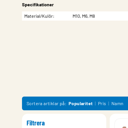
Specifikationer
Egenskap
Värde
Material/Kulör
M10, M6, M8
Sortera artiklar på:
Popularitet
Pris
Namn
Filtrera