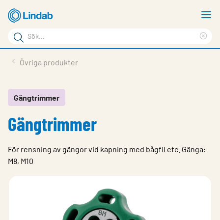
Hoppa
V
till
m
Sökord
huvudinnehållet
Ren
Sök
sök
Produkter
Övriga produkter
på
Lösningar
sajten
Service & Support
Gängtrimmer
Gängtrimmer
Hållbarhet
Om Lindab
För rensning av gängor vid kapning med bågfil etc. Gänga:
Kontakt
M8, M10
Logga in
Choose languge
Sweden