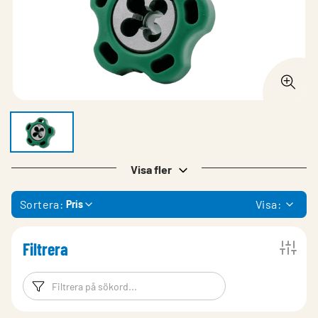
Visa fler
Sortera:
Visa:
Pris
Filtrera
Filtreringsord
Filtrera produk