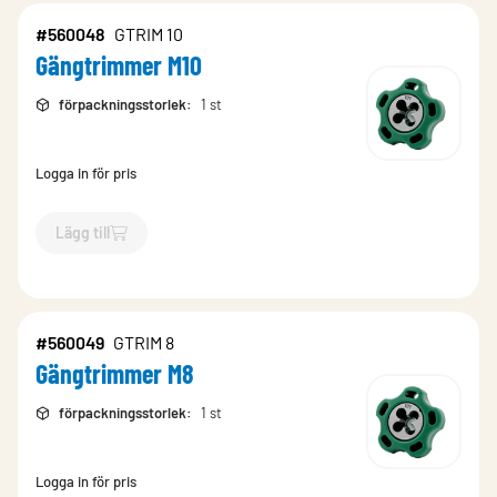
#560048
GTRIM 10
Gängtrimmer M10
förpackningsstorlek
:
1 st
Logga in för pris
Lägg till
`$
Lägg till
$
Gängtrimmer M10
-$
560048
`
#560049
GTRIM 8
Gängtrimmer M8
förpackningsstorlek
:
1 st
Logga in för pris