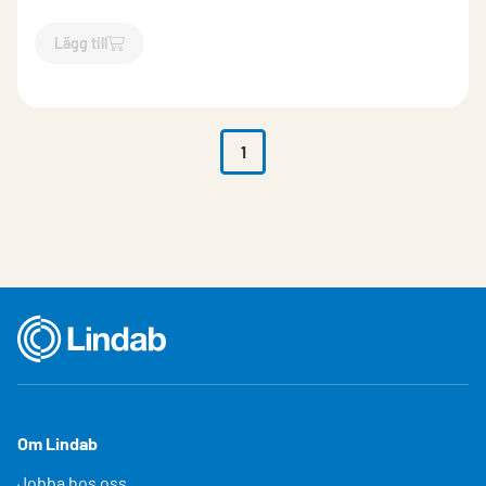
Lägg till
`$
Lägg till
$
Gängtrimmer M8
-$
560049
`
1
Om Lindab
Jobba hos oss