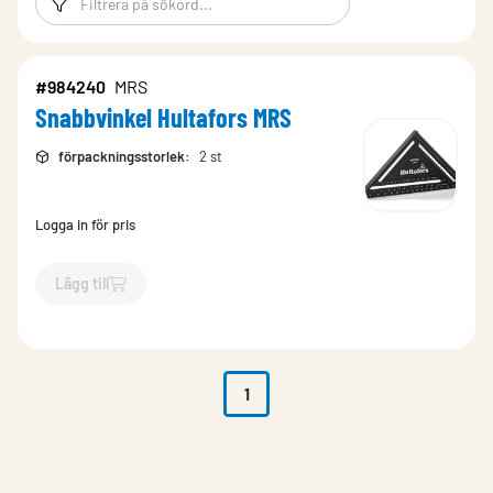
#984240
MRS
Snabbvinkel Hultafors MRS
förpackningsstorlek
:
2 st
Logga in för pris
Lägg till
`$
Lägg till
$
Snabbvinkel Hultafors MRS
-$
984240
`
1