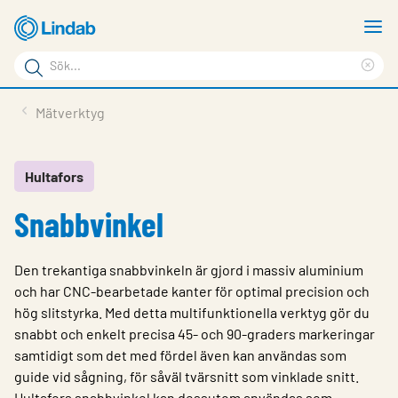
Hoppa
V
till
m
Sökord
huvudinnehållet
Ren
Sök
sök
Produkter
Mätverktyg
på
Lösningar
sajten
Service & Support
Hultafors
Snabbvinkel
Hållbarhet
Om Lindab
Den trekantiga snabbvinkeln är gjord i massiv aluminium
Kontakt
och har CNC-bearbetade kanter för optimal precision och
hög slitstyrka. Med detta multifunktionella verktyg gör du
Logga in
snabbt och enkelt precisa 45- och 90-graders markeringar
samtidigt som det med fördel även kan användas som
Choose languge
Sweden
guide vid sågning, för såväl tvärsnitt som vinklade snitt.
Hultafors snabbvinkel kan dessutom användas som