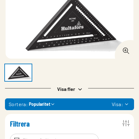
Visa fler
Sortera:
Visa:
Popularitet
Filtrera
Filtreringsord
Filtrera produk