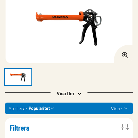
Visa fler
Sortera:
Visa:
Popularitet
Filtrera