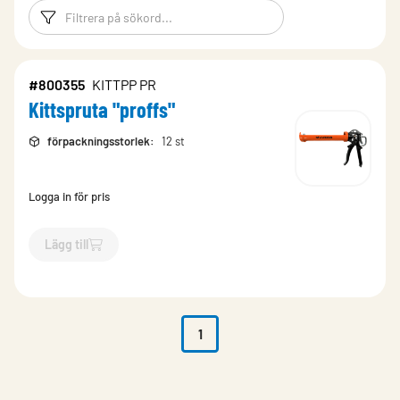
Filtreringsord
Filtrera produk
#800355
KITTPP PR
Kittspruta "proffs"
förpackningsstorlek
:
12 st
Logga in för pris
Lägg till
`$
Lägg till
$
Kittspruta "proffs"
-$
800355
`
1