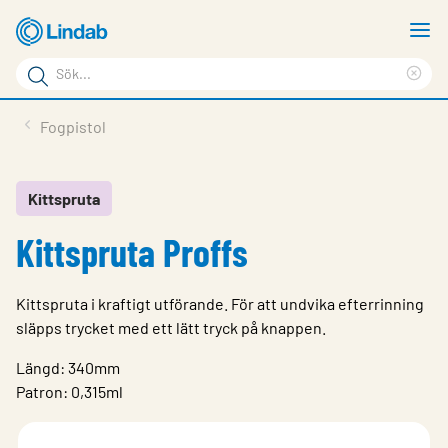
Hoppa
V
till
m
Sökord
huvudinnehållet
Ren
Sök
sök
Produkter
Fogpistol
på
Lösningar
sajten
Service & Support
Kittspruta
Kittspruta Proffs
Hållbarhet
Om Lindab
Kittspruta i kraftigt utförande. För att undvika efterrinning
Kontakt
släpps trycket med ett lätt tryck på knappen.
Logga in
Längd: 340mm
Patron: 0,315ml
Choose languge
Sweden