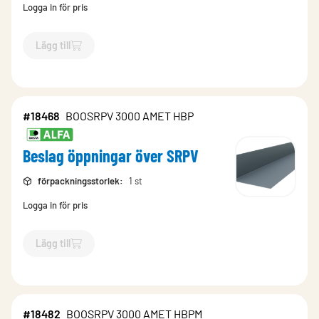
Logga in för pris
Lägg till
`$
Lägg till
$
Beslag öppningar över SRPV
-$
18454
`
#18468
BOOSRPV 3000 AMET HBP
Beslag öppningar över SRPV
förpackningsstorlek
:
1 st
Logga in för pris
Lägg till
`$
Lägg till
$
Beslag öppningar över SRPV
-$
18468
`
#18482
BOOSRPV 3000 AMET HBPM