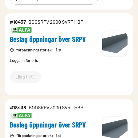
#18437
BOOSRPV 2000 SVRT HBP
Beslag öppningar över SRPV
förpackningsstorlek
:
1 st
Logga in för pris
Lägg till
`$
Lägg till
$
Beslag öppningar över SRPV
-$
18437
`
#18438
BOOSRPV 3000 SVRT HBP
Beslag öppningar över SRPV
förpackningsstorlek
:
1 st