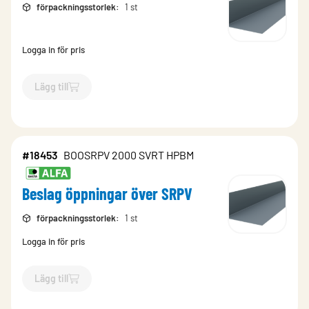
förpackningsstorlek
:
1 st
Logga in för pris
Lägg till
`$
Lägg till
$
Beslag öppningar över SRPV
-$
18565
`
#18453
BOOSRPV 2000 SVRT HPBM
Beslag öppningar över SRPV
förpackningsstorlek
:
1 st
Logga in för pris
Lägg till
`$
Lägg till
$
Beslag öppningar över SRPV
-$
18453
`