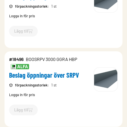
förpackningsstorlek
:
1 st
Logga in för pris
Lägg till
`$
Lägg till
$
Beslag öppningar över SRPV
-$
18523
`
#18496
BOOSRPV 3000 GGRA HBP
Beslag öppningar över SRPV
förpackningsstorlek
:
1 st
Logga in för pris
Lägg till
`$
Lägg till
$
Beslag öppningar över SRPV
-$
18496
`