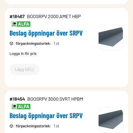
#18467
BOOSRPV 2000 AMET HBP
Beslag öppningar över SRPV
förpackningsstorlek
:
1 st
Logga in för pris
Lägg till
`$
Lägg till
$
Beslag öppningar över SRPV
-$
18467
`
#18454
BOOSRPV 3000 SVRT HPBM
Beslag öppningar över SRPV
förpackningsstorlek
:
1 st