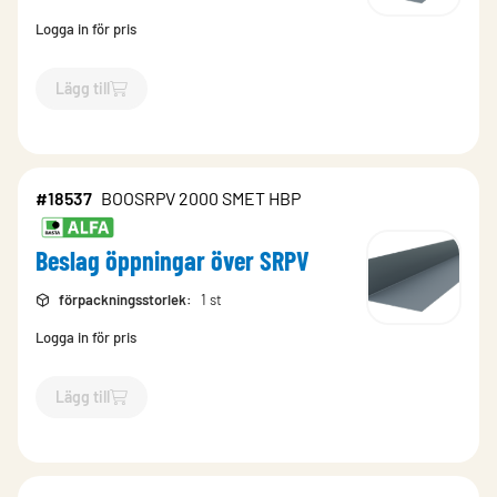
Logga in för pris
Lägg till
`$
Lägg till
$
Beslag öppningar över SRPV
-$
18438
`
#18537
BOOSRPV 2000 SMET HBP
Beslag öppningar över SRPV
förpackningsstorlek
:
1 st
Logga in för pris
Lägg till
`$
Lägg till
$
Beslag öppningar över SRPV
-$
18537
`