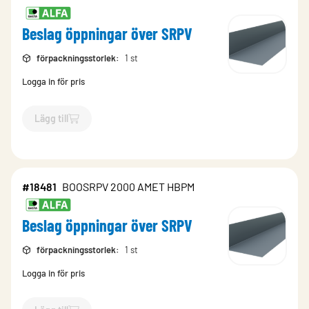
Beslag öppningar över SRPV
förpackningsstorlek
:
1 st
Logga in för pris
Lägg till
`$
Lägg till
$
Beslag öppningar över SRPV
-$
18482
`
#18481
BOOSRPV 2000 AMET HBPM
Beslag öppningar över SRPV
förpackningsstorlek
:
1 st
Logga in för pris