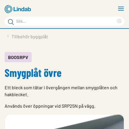
Hoppa
V
till
m
Sökord
huvudinnehållet
Ren
Sök
sök
Produkter
Tillbehör byggplåt
på
Lösningar
sajten
Service & Support
BOOSRPV
Smygplåt övre
Hållbarhet
Om Lindab
Ett bleck som tätar i övergången mellan smygplåten och
Kontakt
hakblecket.
Logga in
Används över öppningar vid SRP25N på vägg.
Choose languge
Sweden