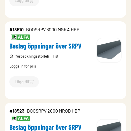
Lägg till
`$
Lägg till
$
Beslag öppningar över SRPV
-$
18481
`
#18510
BOOSRPV 3000 MGRA HBP
Beslag öppningar över SRPV
förpackningsstorlek
:
1 st
Logga in för pris
Lägg till
`$
Lägg till
$
Beslag öppningar över SRPV
-$
18510
`
#18523
BOOSRPV 2000 MROD HBP
Beslag öppningar över SRPV