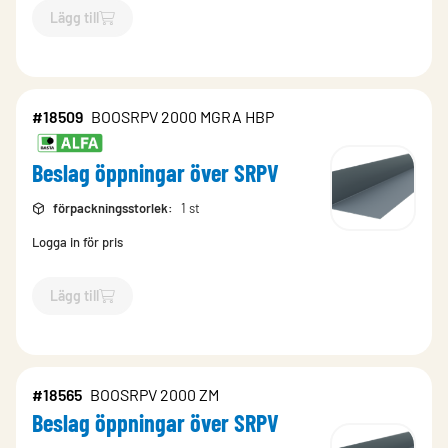
Lägg till
`$
Lägg till
$
Beslag öppningar över SRPV
-$
18551
`
#18509
BOOSRPV 2000 MGRA HBP
Beslag öppningar över SRPV
förpackningsstorlek
:
1 st
Logga in för pris
Lägg till
`$
Lägg till
$
Beslag öppningar över SRPV
-$
18509
`
#18565
BOOSRPV 2000 ZM
Beslag öppningar över SRPV