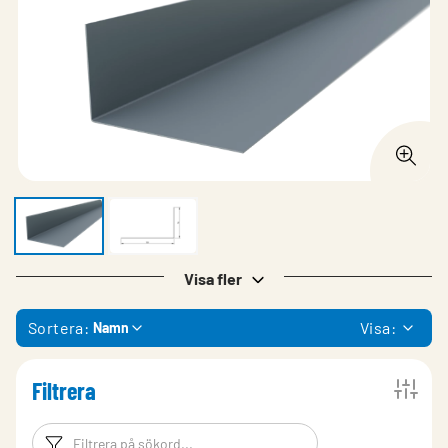
Visa fler
Sortera:
Visa:
Namn
Filtrera
Filtreringsord
Filtrera produk