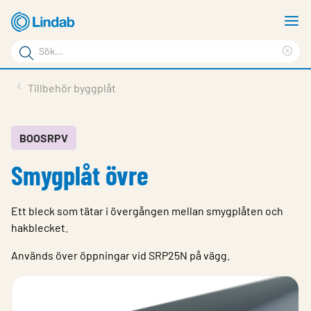
Hoppa
V
till
m
Sökord
huvudinnehållet
Ren
Sök
sök
Produkter
Tillbehör byggplåt
på
Lösningar
sajten
Service & Support
BOOSRPV
Smygplåt övre
Hållbarhet
Om Lindab
Ett bleck som tätar i övergången mellan smygplåten och
Kontakt
hakblecket.
Logga in
Används över öppningar vid SRP25N på vägg.
Choose languge
Sweden