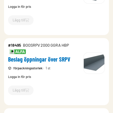
Logga in för pris
Lägg till
`$
Lägg till
$
Beslag öppningar över SRPV
-$
18524
`
#18495
BOOSRPV 2000 GGRA HBP
Beslag öppningar över SRPV
förpackningsstorlek
:
1 st
Logga in för pris
Lägg till
`$
Lägg till
$
Beslag öppningar över SRPV
-$
18495
`