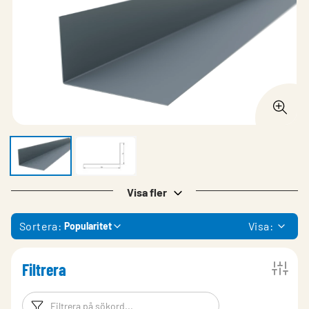
Visa fler
Sortera:
Visa:
Popularitet
Filtrera
Filtreringsord
Filtrera produk