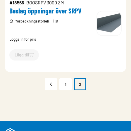
#18566
BOOSRPV 3000 ZM
Beslag öppningar över SRPV
förpackningsstorlek
:
1 st
Logga in för pris
Lägg till
`$
Lägg till
$
Beslag öppningar över SRPV
-$
18566
`
1
2