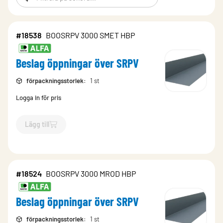
#18538
BOOSRPV 3000 SMET HBP
Beslag öppningar över SRPV
förpackningsstorlek
:
1 st
Logga in för pris
Lägg till
`$
Lägg till
$
Beslag öppningar över SRPV
-$
18538
`
#18524
BOOSRPV 3000 MROD HBP
Beslag öppningar över SRPV
förpackningsstorlek
:
1 st