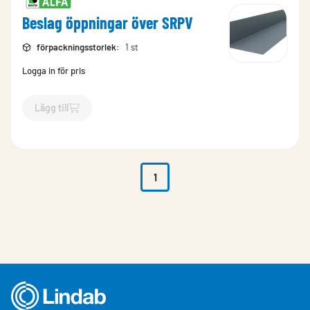
Beslag öppningar över SRPV
förpackningsstorlek
:
1 st
Logga in för pris
Lägg till
`$
Lägg till
$
Beslag öppningar över SRPV
-$
18453
`
1