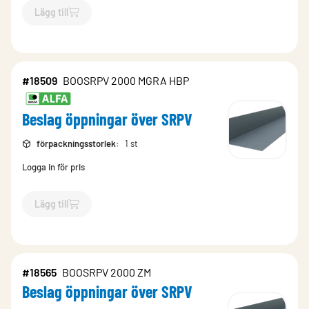
Lägg till
`$
Lägg till
$
Beslag öppningar över SRPV
-$
18551
`
#18509
BOOSRPV 2000 MGRA HBP
Beslag öppningar över SRPV
förpackningsstorlek
:
1 st
Logga in för pris
Lägg till
`$
Lägg till
$
Beslag öppningar över SRPV
-$
18509
`
#18565
BOOSRPV 2000 ZM
Beslag öppningar över SRPV