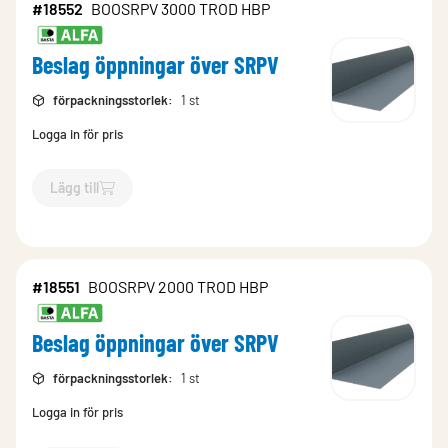
#18552
BOOSRPV 3000 TROD HBP
Beslag öppningar över SRPV
förpackningsstorlek
:
1 st
Logga in för pris
Lägg till
`$
Lägg till
$
Beslag öppningar över SRPV
-$
18552
`
#18551
BOOSRPV 2000 TROD HBP
Beslag öppningar över SRPV
förpackningsstorlek
:
1 st
Logga in för pris