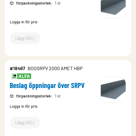
förpackningsstorlek
:
1 st
Logga in för pris
Lägg till
`$
Lägg till
$
Beslag öppningar över SRPV
-$
18565
`
#18467
BOOSRPV 2000 AMET HBP
Beslag öppningar över SRPV
förpackningsstorlek
:
1 st
Logga in för pris
Lägg till
`$
Lägg till
$
Beslag öppningar över SRPV
-$
18467
`