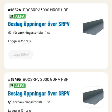
#18524
BOOSRPV 3000 MROD HBP
Beslag öppningar över SRPV
förpackningsstorlek
:
1 st
Logga in för pris
Lägg till
`$
Lägg till
$
Beslag öppningar över SRPV
-$
18524
`
#18495
BOOSRPV 2000 GGRA HBP
Beslag öppningar över SRPV
förpackningsstorlek
:
1 st
Logga in för pris