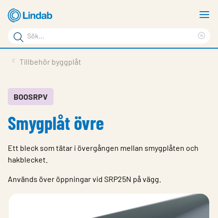
Hoppa
V
till
m
Sökord
huvudinnehållet
Ren
Sök
sök
Produkter
Tillbehör byggplåt
på
Lösningar
sajten
Service & Support
BOOSRPV
Smygplåt övre
Hållbarhet
Om Lindab
Ett bleck som tätar i övergången mellan smygplåten och
Kontakt
hakblecket.
Logga in
Används över öppningar vid SRP25N på vägg.
Choose languge
Sweden