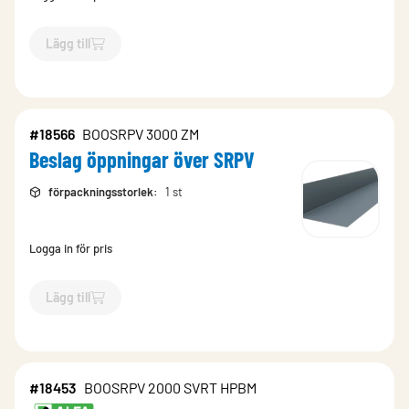
Lägg till
`$
Lägg till
$
Beslag öppningar över SRPV
-$
18495
`
#18566
BOOSRPV 3000 ZM
Beslag öppningar över SRPV
förpackningsstorlek
:
1 st
Logga in för pris
Lägg till
`$
Lägg till
$
Beslag öppningar över SRPV
-$
18566
`
#18453
BOOSRPV 2000 SVRT HPBM