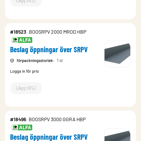
Lägg till
`$
Lägg till
$
Beslag öppningar över SRPV
-$
18510
`
#18523
BOOSRPV 2000 MROD HBP
Beslag öppningar över SRPV
förpackningsstorlek
:
1 st
Logga in för pris
Lägg till
`$
Lägg till
$
Beslag öppningar över SRPV
-$
18523
`
#18496
BOOSRPV 3000 GGRA HBP
Beslag öppningar över SRPV