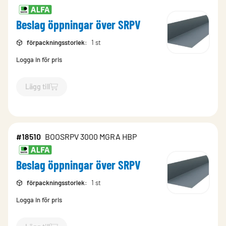
Beslag öppningar över SRPV
förpackningsstorlek
:
1 st
Logga in för pris
Lägg till
`$
Lägg till
$
Beslag öppningar över SRPV
-$
18481
`
#18510
BOOSRPV 3000 MGRA HBP
Beslag öppningar över SRPV
förpackningsstorlek
:
1 st
Logga in för pris