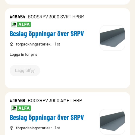
#18454
BOOSRPV 3000 SVRT HPBM
Beslag öppningar över SRPV
förpackningsstorlek
:
1 st
Logga in för pris
Lägg till
`$
Lägg till
$
Beslag öppningar över SRPV
-$
18454
`
#18468
BOOSRPV 3000 AMET HBP
Beslag öppningar över SRPV
förpackningsstorlek
:
1 st