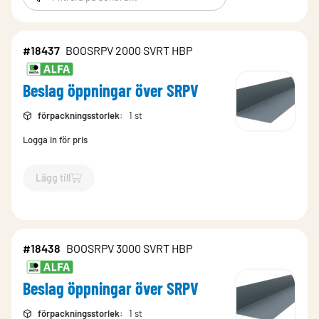
#18437
BOOSRPV 2000 SVRT HBP
Beslag öppningar över SRPV
förpackningsstorlek
:
1 st
Logga in för pris
Lägg till
`$
Lägg till
$
Beslag öppningar över SRPV
-$
18437
`
#18438
BOOSRPV 3000 SVRT HBP
Beslag öppningar över SRPV
förpackningsstorlek
:
1 st