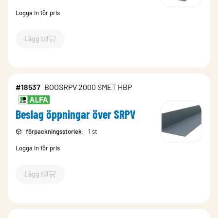
Logga in för pris
Lägg till
`$
Lägg till
$
Beslag öppningar över SRPV
-$
18438
`
#18537
BOOSRPV 2000 SMET HBP
Beslag öppningar över SRPV
förpackningsstorlek
:
1 st
Logga in för pris
Lägg till
`$
Lägg till
$
Beslag öppningar över SRPV
-$
18537
`