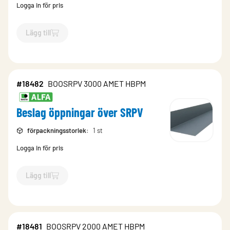
Logga in för pris
Lägg till
`$
Lägg till
$
Beslag öppningar över SRPV
-$
18468
`
#18482
BOOSRPV 3000 AMET HBPM
Beslag öppningar över SRPV
förpackningsstorlek
:
1 st
Logga in för pris
Lägg till
`$
Lägg till
$
Beslag öppningar över SRPV
-$
18482
`
#18481
BOOSRPV 2000 AMET HBPM