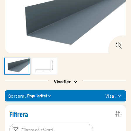
Visa fler
Sortera:
Visa:
Popularitet
Filtrera
Filtreringsord
Filtrera produk