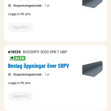
förpackningsstorlek
:
1 st
Logga in för pris
Lägg till
`$
Lägg till
$
Beslag öppningar över SRPV
-$
18496
`
#18538
BOOSRPV 3000 SMET HBP
Beslag öppningar över SRPV
förpackningsstorlek
:
1 st
Logga in för pris
Lägg till
`$
Lägg till
$
Beslag öppningar över SRPV
-$
18538
`