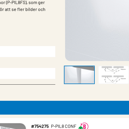
or (P-PIL8FS), som ger
r att se fler bilder och
#754275
P-PIL8 CONF