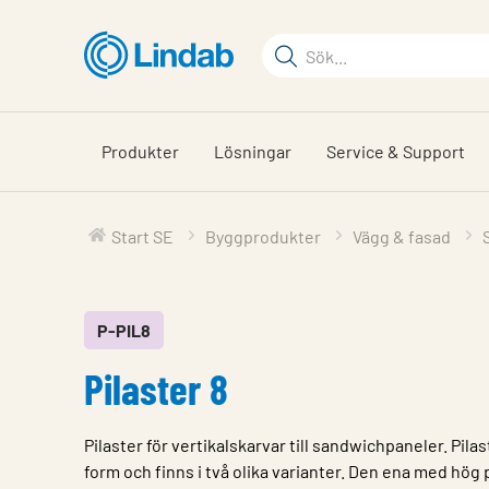
Hoppa
till
Sökord
huvudinnehållet
Sök
på
sajten
Produkter
Lösningar
Service & Support
Start SE
Byggprodukter
Vägg & fasad
P-PIL8
Pilaster 8
Pilaster för vertikalskarvar till sandwichpaneler. Pilas
form och finns i två olika varianter. Den ena med hög 