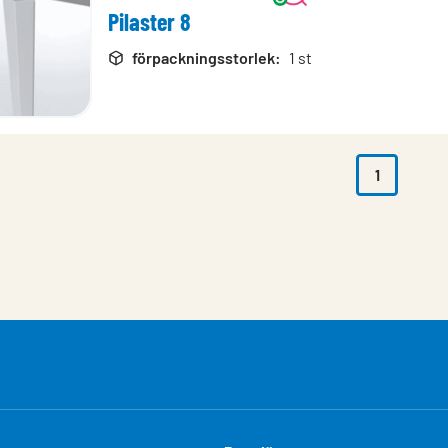
Pilaster 8
rodukter
förpackningsstorlek
:
1 st
1