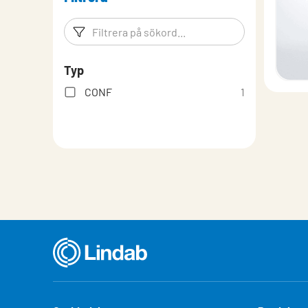
Filtreringsord
Filtrera p
Typ
CONF
1