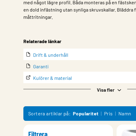
med något lägre profil. Båda monteras på en fästsken
en dold infästning utan synliga skruvskallar. Bläddra fö
måttritningar.​
Egenskap
Värde
Relaterade länkar
Drift & underhåll
Garanti
Kulörer & material
Monteringsanvisning System
Visa fler
Teknisk information
Sortera artiklar på:
Popularitet
Pris
Namn
Filtrera