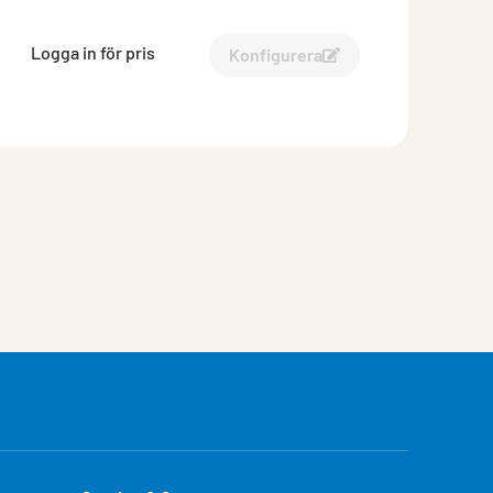
Logga in för pris
Konfigurera
Konfigurera Pilaster 8-754