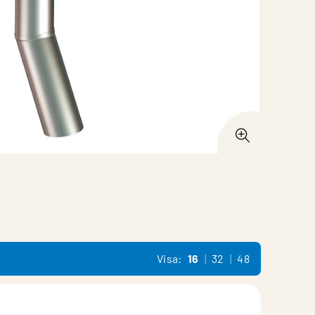
Visa:
16
32
48