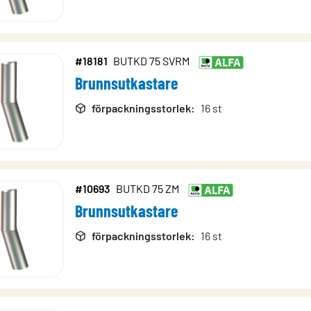
#18181
BUTKD 75 SVRM
Brunnsutkastare
förpackningsstorlek
:
16 st
#10693
BUTKD 75 ZM
Brunnsutkastare
förpackningsstorlek
:
16 st