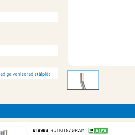
ad galvaniserad stålplåt
magnesiumbelagd stålplåt
#18986
BUTKD 87 GRAM
x)