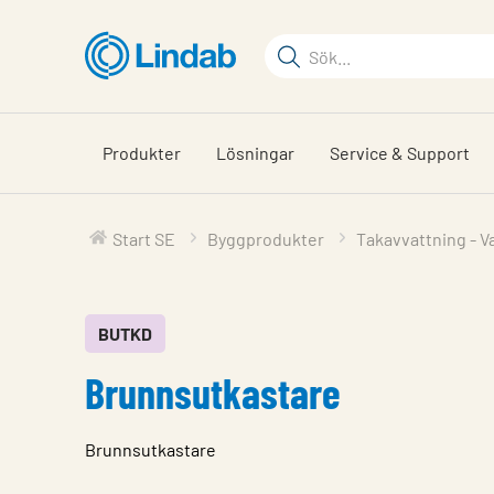
Hoppa
till
Sökord
huvudinnehållet
Sök
på
sajten
Produkter
Lösningar
Service & Support
Start SE
Byggprodukter
Takavvattning - V
BUTKD
Brunnsutkastare
Brunnsutkastare