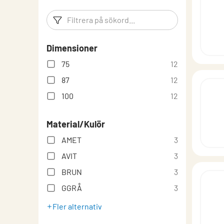
EPD values for Magistic coated steel (file type: .x
Filtreringsord
Filtrera p
EPD, material Magestic
Dimensioner
Garanti
75
12
Kulörer & material
87
12
Monteringsanvisning System
100
12
Teknisk information
Material/Kulör
Typgodkännande
AMET
3
AVIT
3
BRUN
3
GGRÅ
3
Fler alternativ