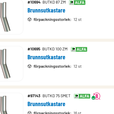
#10694
BUTKD 87 ZM
Brunnsutkastare
förpackningsstorlek
:
12 st
#10695
BUTKD 100 ZM
Brunnsutkastare
förpackningsstorlek
:
12 st
#97143
BUTKD 75 SMET
Brunnsutkastare
förpackningsstorlek
:
16 st