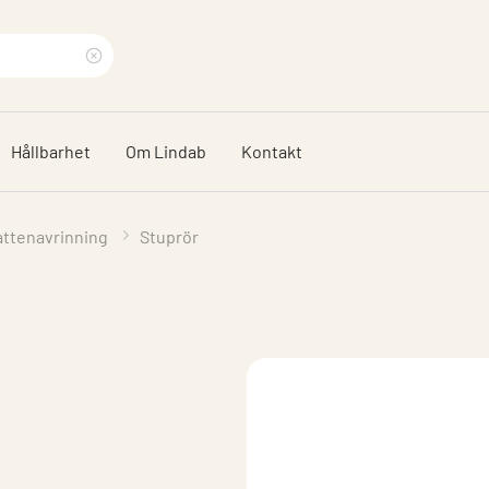
Rensa
sökfras
Hållbarhet
Om Lindab
Kontakt
attenavrinning
Stuprör