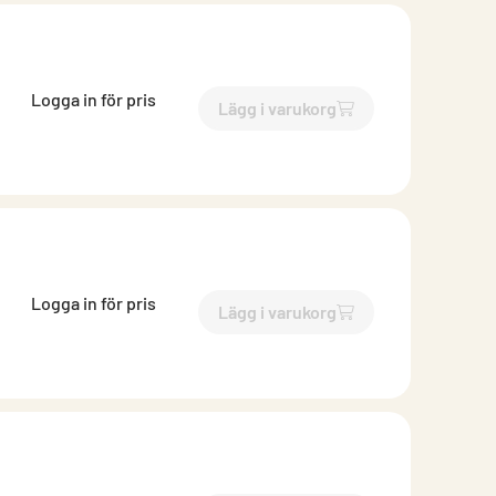
Logga in för pris
Lägg i varukorg
`$
Lägg till
$
Brunnsutkasta
Logga in för pris
Lägg i varukorg
`$
Lägg till
$
Brunnsutkasta