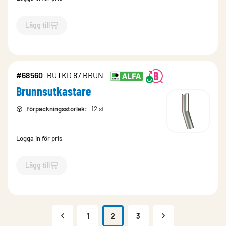
Lägg till
`$
Lägg till
$
Brunnsutkastare
-$
68530
`
#68560
BUTKD 87 BRUN
Brunnsutkastare
förpackningsstorlek
:
12 st
Logga in för pris
Lägg till
`$
Lägg till
$
Brunnsutkastare
-$
68560
`
1
2
3