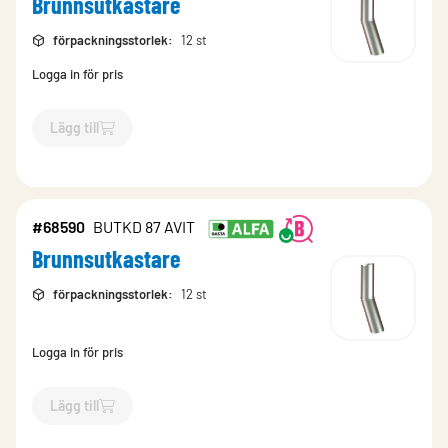
Brunnsutkastare
förpackningsstorlek
:
12 st
Logga in för pris
Lägg till
`$
Lägg till
$
Brunnsutkastare
-$
68570
`
#68590
BUTKD 87 AVIT
Brunnsutkastare
förpackningsstorlek
:
12 st
Logga in för pris
Lägg till
`$
Lägg till
$
Brunnsutkastare
-$
68590
`