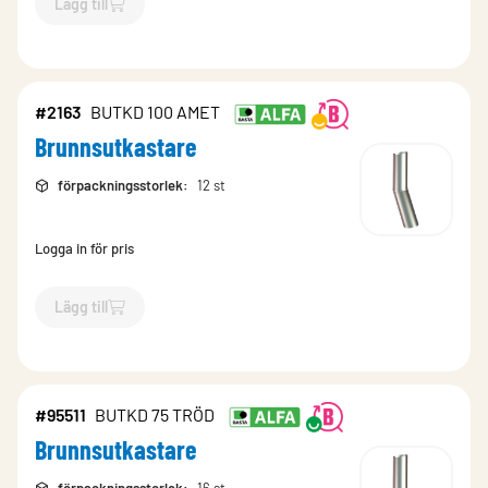
Lägg till
`$
Lägg till
$
Brunnsutkastare
-$
11061
`
#2163
BUTKD 100 AMET
Brunnsutkastare
förpackningsstorlek
:
12 st
Logga in för pris
Lägg till
`$
Lägg till
$
Brunnsutkastare
-$
2163
`
#95511
BUTKD 75 TRÖD
Brunnsutkastare