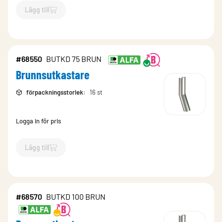
Lägg till
`$
Lägg till
$
Brunnsutkastare
-$
68540
`
#68550
BUTKD 75 BRUN
Brunnsutkastare
förpackningsstorlek
:
16 st
Logga in för pris
Lägg till
`$
Lägg till
$
Brunnsutkastare
-$
68550
`
#68570
BUTKD 100 BRUN