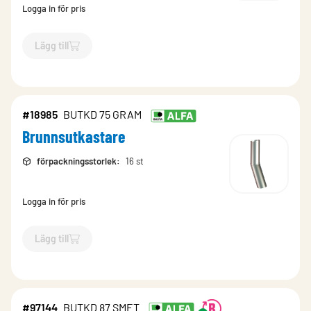
Logga in för pris
Lägg till
`$
Lägg till
$
Brunnsutkastare
-$
18987
`
#18985
BUTKD 75 GRAM
Brunnsutkastare
förpackningsstorlek
:
16 st
Logga in för pris
Lägg till
`$
Lägg till
$
Brunnsutkastare
-$
18985
`
#97144
BUTKD 87 SMET