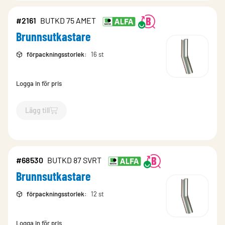
#2161
BUTKD 75 AMET
Brunnsutkastare
förpackningsstorlek
:
16 st
Logga in för pris
Lägg till
`$
Lägg till
$
Brunnsutkastare
-$
2161
`
#68530
BUTKD 87 SVRT
Brunnsutkastare
förpackningsstorlek
:
12 st
Logga in för pris