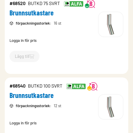
#68520
BUTKD 75 SVRT
Brunnsutkastare
förpackningsstorlek
:
16 st
Logga in för pris
Lägg till
`$
Lägg till
$
Brunnsutkastare
-$
68520
`
#68540
BUTKD 100 SVRT
Brunnsutkastare
förpackningsstorlek
:
12 st
Logga in för pris