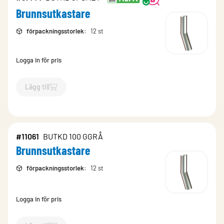
Brunnsutkastare
förpackningsstorlek
:
12 st
Logga in för pris
Lägg till
`$
Lägg till
$
Brunnsutkastare
-$
97144
`
#11061
BUTKD 100 GGRÅ
Brunnsutkastare
förpackningsstorlek
:
12 st
Logga in för pris