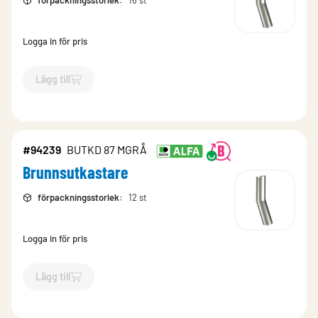
förpackningsstorlek
:
16 st
Logga in för pris
Lägg till
`$
Lägg till
$
Brunnsutkastare
-$
95511
`
#94239
BUTKD 87 MGRÅ
Brunnsutkastare
förpackningsstorlek
:
12 st
Logga in för pris
Lägg till
`$
Lägg till
$
Brunnsutkastare
-$
94239
`