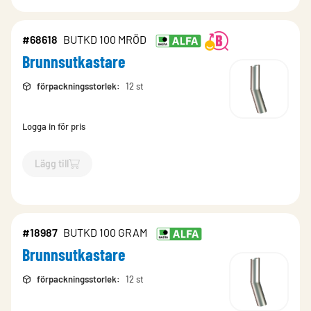
#68618
BUTKD 100 MRÖD
Brunnsutkastare
förpackningsstorlek
:
12 st
Logga in för pris
Lägg till
`$
Lägg till
$
Brunnsutkastare
-$
68618
`
#18987
BUTKD 100 GRAM
Brunnsutkastare
förpackningsstorlek
:
12 st