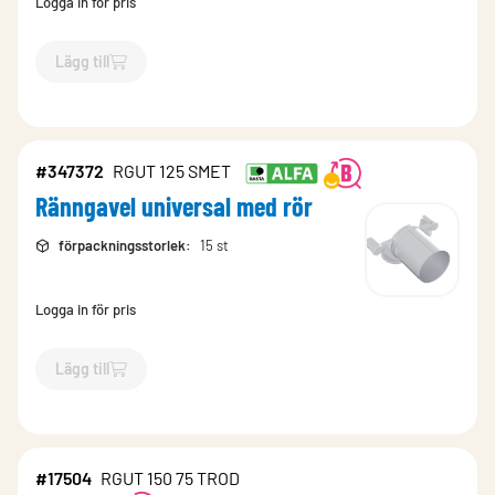
Logga in för pris
Lägg till
`$
Lägg till
$
Ränngavel universal med rör
-$
347377
`
#347372
RGUT 125 SMET
Ränngavel universal med rör
förpackningsstorlek
:
15 st
Logga in för pris
Lägg till
`$
Lägg till
$
Ränngavel universal med rör
-$
347372
`
#17504
RGUT 150 75 TROD