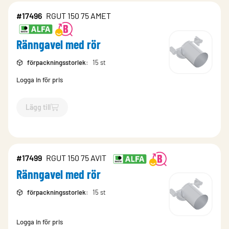
#17496
RGUT 150 75 AMET
Ränngavel med rör
förpackningsstorlek
:
15 st
Logga in för pris
Lägg till
`$
Lägg till
$
Ränngavel med rör
-$
17496
`
#17499
RGUT 150 75 AVIT
Ränngavel med rör
förpackningsstorlek
:
15 st
Logga in för pris