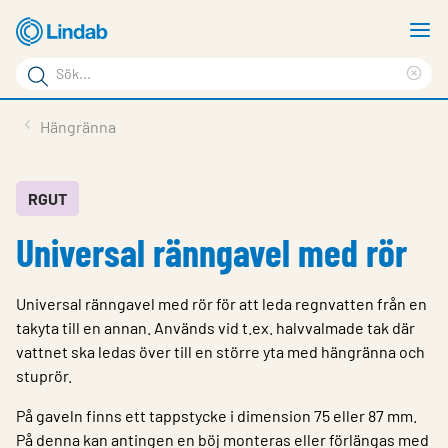
Hoppa
V
till
m
Sökord
huvudinnehållet
Ren
Sök
sök
Produkter
Hängränna
på
Lösningar
sajten
Service & Support
RGUT
Universal ränngavel med rör
Hållbarhet
Om Lindab
Universal ränngavel med rör för att leda regnvatten från en
Kontakt
takyta till en annan. Används vid t.ex. halvvalmade tak där
vattnet ska ledas över till en större yta med hängränna och
Logga in
stuprör.
Choose languge
På gaveln finns ett tappstycke i dimension 75 eller 87 mm.
Sweden
På denna kan antingen en böj monteras eller förlängas med