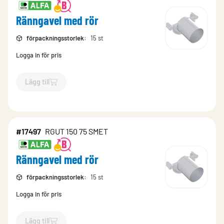
Ränngavel med rör
förpackningsstorlek
:
15 st
Logga in för pris
Lägg till
`$
Lägg till
$
Ränngavel med rör
-$
17504
`
#17497
RGUT 150 75 SMET
Ränngavel med rör
förpackningsstorlek
:
15 st
Logga in för pris
Lägg till