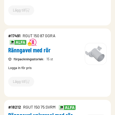
Lägg till
`$
Lägg till
$
Ränngavel med rör
-$
17499
`
#17491
RGUT 150 87 GGRA
Ränngavel med rör
förpackningsstorlek
:
15 st
Logga in för pris
Lägg till
`$
Lägg till
$
Ränngavel med rör
-$
17491
`
#18212
RGUT 150 75 SVRM