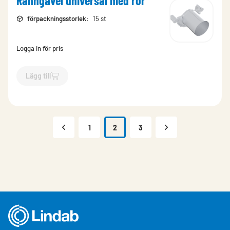
Ränngavel universal med rör
förpackningsstorlek
:
15 st
Logga in för pris
Lägg till
`$
Lägg till
$
Ränngavel universal med rör
-$
18212
`
1
2
3