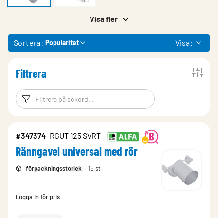
Visa fler
Sortera:
Visa:
Popularitet
Filtrera
Filtreringsord
Filtrera produk
#347374
RGUT 125 SVRT
Ränngavel universal med rör
förpackningsstorlek
:
15 st
Logga in för pris