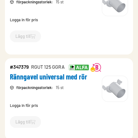
förpackningsstorlek
:
15 st
Logga in för pris
Lägg till
`$
Lägg till
$
Ränngavel universal med rör
-$
347382
`
#347379
RGUT 125 GGRA
Ränngavel universal med rör
förpackningsstorlek
:
15 st
Logga in för pris
Lägg till
`$
Lägg till
$
Ränngavel universal med rör
-$
347379
`