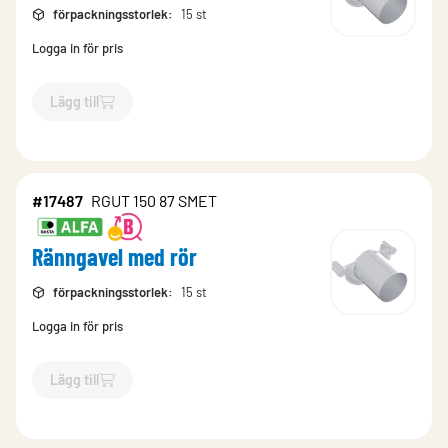
förpackningsstorlek
:
15 st
Logga in för pris
Lägg till
`$
Lägg till
$
Ränngavel med rör
-$
17503
`
#17487
RGUT 150 87 SMET
Ränngavel med rör
förpackningsstorlek
:
15 st
Logga in för pris
Lägg till
`$
Lägg till
$
Ränngavel med rör
-$
17487
`