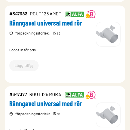
#347383
RGUT 125 AMET
Ränngavel universal med rör
förpackningsstorlek
:
15 st
Logga in för pris
Lägg till
`$
Lägg till
$
Ränngavel universal med rör
-$
347383
`
#347377
RGUT 125 MGRA
Ränngavel universal med rör
förpackningsstorlek
:
15 st