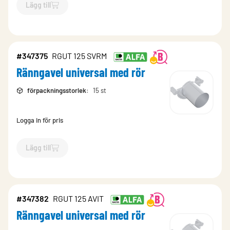
Lägg till
`$
Lägg till
$
Ränngavel universal med rör
-$
347374
`
#347375
RGUT 125 SVRM
Ränngavel universal med rör
förpackningsstorlek
:
15 st
Logga in för pris
Lägg till
`$
Lägg till
$
Ränngavel universal med rör
-$
347375
`
#347382
RGUT 125 AVIT
Ränngavel universal med rör