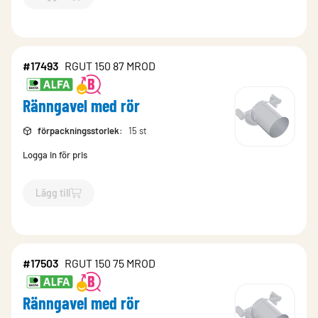
`$
Lägg till
$
Ränngavel med rör
-$
17497
`
#17493
RGUT 150 87 MROD
Ränngavel med rör
förpackningsstorlek
:
15 st
Logga in för pris
Lägg till
`$
Lägg till
$
Ränngavel med rör
-$
17493
`
#17503
RGUT 150 75 MROD
Ränngavel med rör