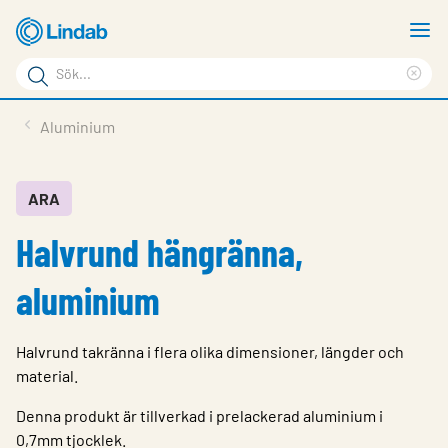
Hoppa
V
till
m
Sökord
huvudinnehållet
Ren
Sök
sök
Produkter
Aluminium
på
Lösningar
sajten
Service & Support
ARA
Halvrund hängränna,
Hållbarhet
Om Lindab
aluminium
Kontakt
Halvrund takränna i flera olika dimensioner, längder och
Logga in
material.
Choose languge
Denna produkt är tillverkad i prelackerad aluminium i
Sweden
0,7mm tjocklek.