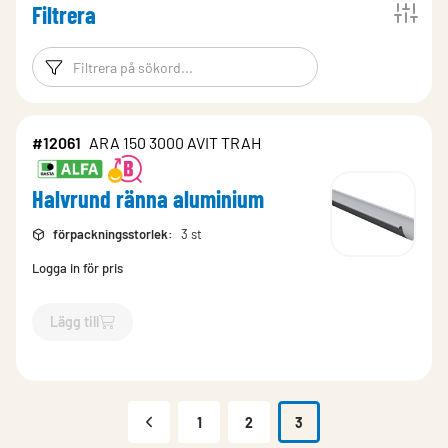
Filtrera
Filtreringsord
Filtrera produk
#12061
ARA 150 3000 AVIT TRAH
Halvrund ränna aluminium
förpackningsstorlek
:
3 st
Logga in för pris
Lägg till
`$
Lägg till
$
Halvrund ränna aluminium
-$
12061
`
1
2
3