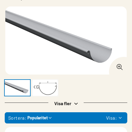
Visa fler
Sortera:
Visa:
Popularitet