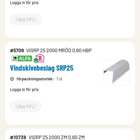
Logga in för pris
Lägg till
`$
Lägg till
$
Vindskivebeslag SRP25
-$
7426
`
#5709
VISRP 25 2000 MRÖD 0.60 HBP
Vindskivebeslag SRP25
förpackningsstorlek
:
1 st
Logga in för pris
Lägg till
`$
Lägg till
$
Vindskivebeslag SRP25
-$
5709
`
#10738
VISRP 25 2000 ZM 0.60 ZM