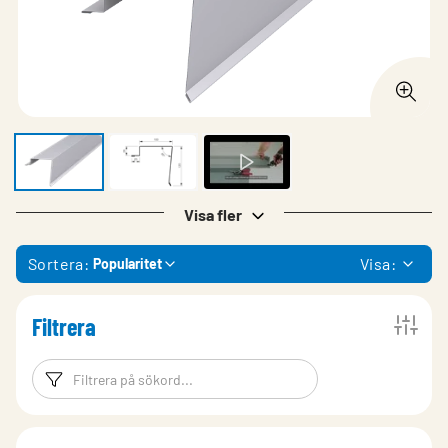
Visa fler
Sortera:
Visa:
Popularitet
Filtrera
Filtreringsord
Filtrera produk