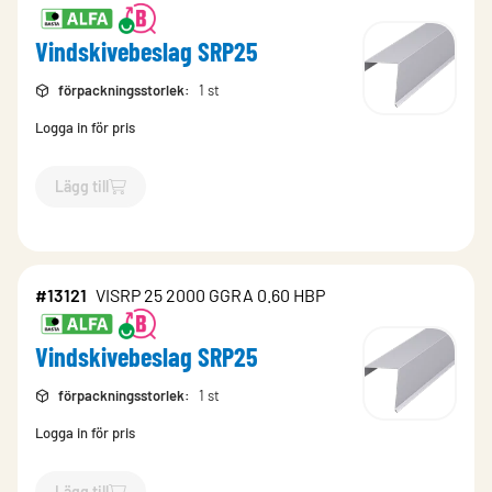
Vindskivebeslag SRP25
förpackningsstorlek
:
1 st
Logga in för pris
Lägg till
`$
Lägg till
$
Vindskivebeslag SRP25
-$
10738
`
#13121
VISRP 25 2000 GGRA 0.60 HBP
Vindskivebeslag SRP25
förpackningsstorlek
:
1 st
Logga in för pris
Lägg till