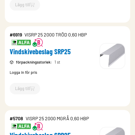
Lägg till
`$
Lägg till
$
Vindskivebeslag SRP25
-$
5707
`
#6919
VISRP 25 2000 TRÖD 0.60 HBP
Vindskivebeslag SRP25
förpackningsstorlek
:
1 st
Logga in för pris
Lägg till
`$
Lägg till
$
Vindskivebeslag SRP25
-$
6919
`
#5708
VISRP 25 2000 MGRÅ 0.60 HBP