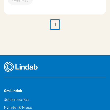
`$
Lägg till
$
Vindskivebeslag SRP25
-$
13121
`
1
Om Lindab
Jobba hos oss
Nyheter & Press