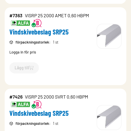
#7363
VISRP 25 2000 AMET 0.60 HBPM
Vindskivebeslag SRP25
förpackningsstorlek
:
1 st
Logga in för pris
Lägg till
`$
Lägg till
$
Vindskivebeslag SRP25
-$
7363
`
#7426
VISRP 25 2000 SVRT 0.60 HBPM
Vindskivebeslag SRP25
förpackningsstorlek
:
1 st