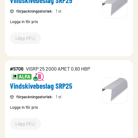
Vindskivebeslag SRP25
förpackningsstorlek
:
1 st
Logga in för pris
Lägg till
`$
Lägg till
$
Vindskivebeslag SRP25
-$
5708
`
#5706
VISRP 25 2000 AMET 0.60 HBP
Vindskivebeslag SRP25
förpackningsstorlek
:
1 st
Logga in för pris
Lägg till
`$
Lägg till
$
Vindskivebeslag SRP25
-$
5706
`