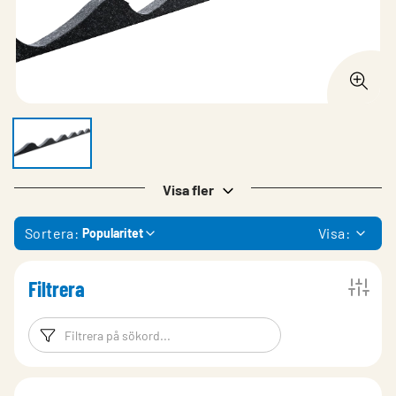
Visa fler
Sortera:
Visa:
Popularitet
Filtrera
Filtreringsord
Filtrera produk