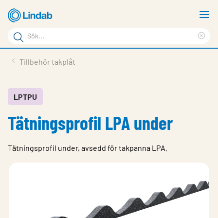
Hoppa
V
till
m
Sökord
huvudinnehållet
Ren
Sök
sök
Produkter
Tillbehör takplåt
på
Lösningar
sajten
Service & Support
LPTPU
Tätningsprofil LPA under
Hållbarhet
Om Lindab
Tätningsprofil under, avsedd för takpanna LPA.
Kontakt
Logga in
Choose languge
Sweden