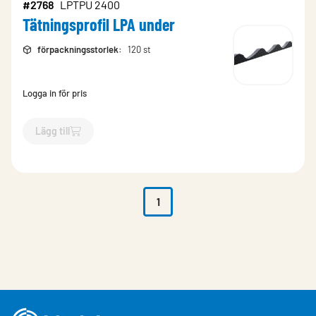
#2768
LPTPU 2400
Tätningsprofil LPA under
förpackningsstorlek
:
120 st
Logga in för pris
Lägg till
`$
Lägg till
$
Tätningsprofil LPA under
-$
2768
`
1