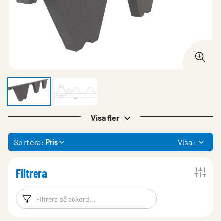
Visa fler
Sortera:
Visa:
Pris
Filtrera
Filtreringsord
Filtrera produk