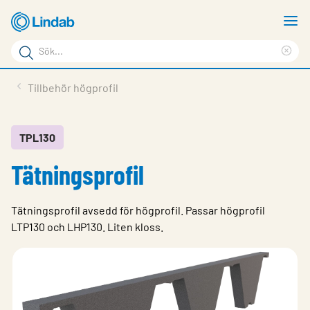
Hoppa
V
till
m
Sökord
huvudinnehållet
Ren
Sök
sök
Produkter
Tillbehör högprofil
på
Lösningar
sajten
Service & Support
TPL130
Tätningsprofil
Hållbarhet
Om Lindab
Tätningsprofil avsedd för högprofil. Passar högprofil
Kontakt
LTP130 och LHP130. Liten kloss.
Logga in
Choose languge
Sweden