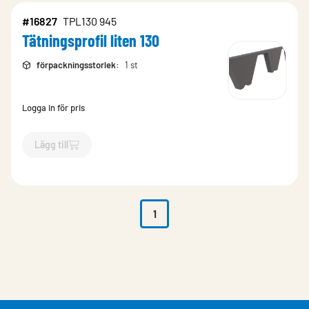
#16827
TPL130 945
Tätningsprofil liten 130
förpackningsstorlek
:
1 st
Logga in för pris
Lägg till
`$
Lägg till
$
Tätningsprofil liten 130
-$
16827
`
1