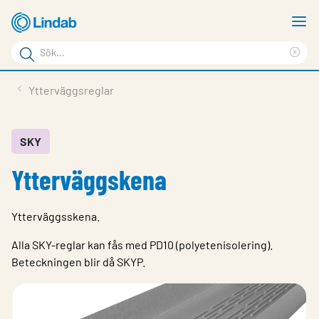
Hoppa
V
till
m
Sökord
huvudinnehållet
Ren
Sök
sök
Produkter
Ytterväggsreglar
på
Lösningar
sajten
Service & Support
SKY
Ytterväggskena
Hållbarhet
Om Lindab
Ytterväggsskena.
Kontakt
Alla SKY-reglar kan fås med PD10 (polyetenisolering).
Logga in
Beteckningen blir då SKYP.
Choose languge
Sweden