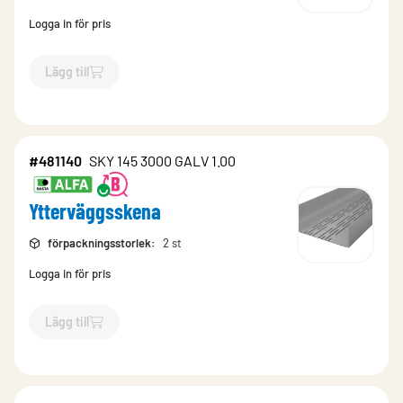
Logga in för pris
Lägg till
`$
Lägg till
$
Skena yttervägg
-$
481122
`
#481140
SKY 145 3000 GALV 1.00
Ytterväggsskena
förpackningsstorlek
:
2 st
Logga in för pris
Lägg till
`$
Lägg till
$
Ytterväggsskena
-$
481140
`