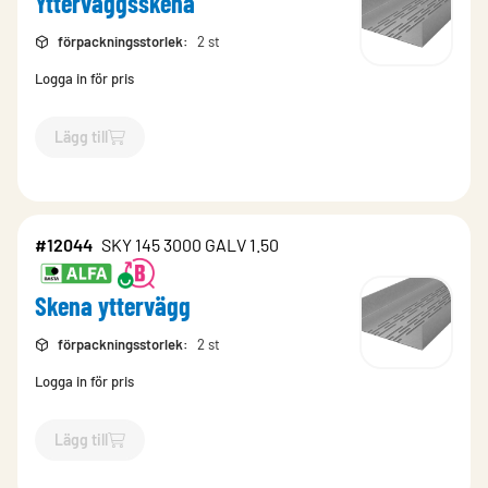
Ytterväggsskena
förpackningsstorlek
:
2 st
Logga in för pris
Lägg till
`$
Lägg till
$
Ytterväggsskena
-$
481199
`
#12044
SKY 145 3000 GALV 1.50
Skena yttervägg
förpackningsstorlek
:
2 st
Logga in för pris
Lägg till
`$
Lägg till
$
Skena yttervägg
-$
12044
`