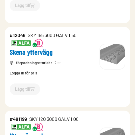
Lägg till
`$
Lägg till
$
Skena yttervägg
-$
10603
`
#12046
SKY 195 3000 GALV 1.50
Skena yttervägg
förpackningsstorlek
:
2 st
Logga in för pris
Lägg till
`$
Lägg till
$
Skena yttervägg
-$
12046
`
#481199
SKY 120 3000 GALV 1.00