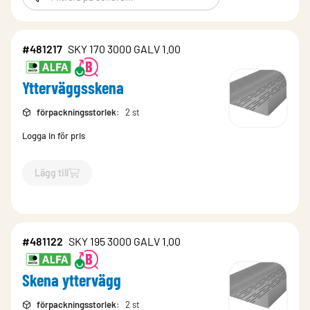
#481217
SKY 170 3000 GALV 1.00
Ytterväggsskena
förpackningsstorlek
:
2 st
Logga in för pris
Lägg till
`$
Lägg till
$
Ytterväggsskena
-$
481217
`
#481122
SKY 195 3000 GALV 1.00
Skena yttervägg
förpackningsstorlek
:
2 st