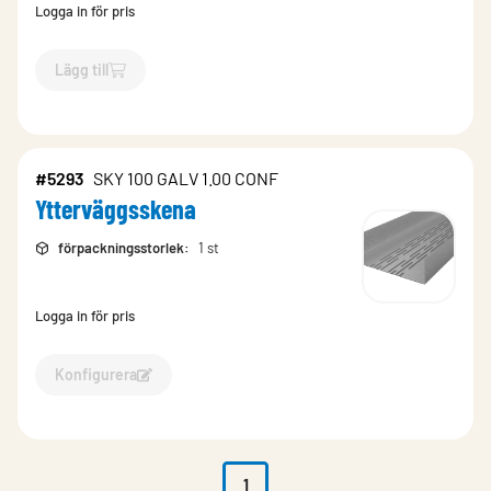
Logga in för pris
Lägg till
`$
Lägg till
$
Skena yttervägg
-$
10602
`
#5293
SKY 100 GALV 1.00 CONF
Ytterväggsskena
förpackningsstorlek
:
1 st
Logga in för pris
Konfigurera
Konfigurera Ytterväggsskena-5293
1