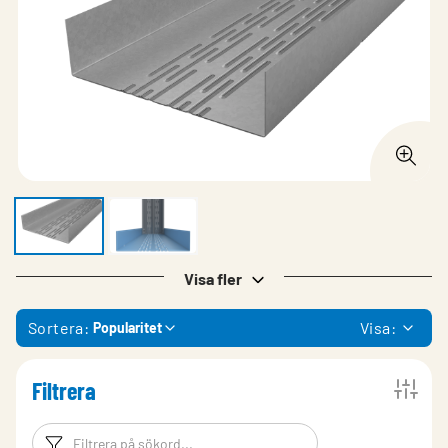
Visa fler
Sortera:
Visa:
Popularitet
Filtrera
Filtreringsord
Filtrera produk