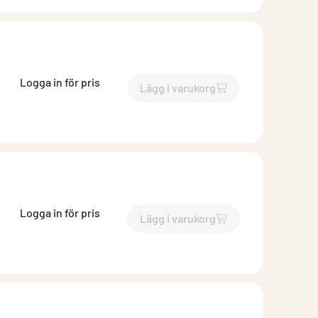
Logga in för pris
Lägg i varukorg
`$
Lägg till
$
Ytterväggsske
Logga in för pris
Lägg i varukorg
`$
Lägg till
$
Skena ytterväg