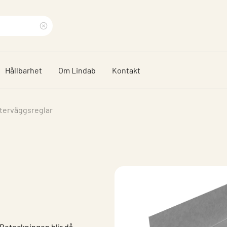
Rensa
sökfras
Hållbarhet
Om Lindab
Kontakt
terväggsreglar
 Beteckningen blir då