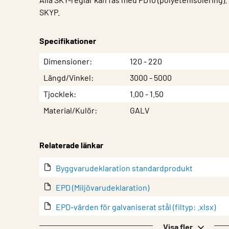
SKYP.
Specifikationer
Egenskap
Värde
Dimensioner
120 - 220
Längd/Vinkel
3000 - 5000
Tjocklek
1.00 - 1.50
Material/Kulör
GALV
Relaterade länkar
Byggvarudeklaration standardprodukt
EPD (Miljövarudeklaration)
EPD-värden för galvaniserat stål (filtyp: .xlsx)
Garanti
Visa fler