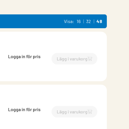
Visa:
16
32
48
Logga in för pris
Lägg i varukorg
`$
Lägg till
$
Ytterväggsske
Logga in för pris
Lägg i varukorg
`$
Lägg till
$
Skena ytterväg