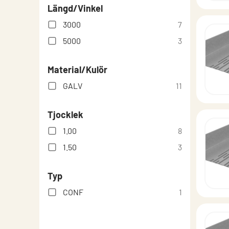
Längd/Vinkel
3000
7
5000
3
Material/Kulör
GALV
11
Tjocklek
1.00
8
1.50
3
Typ
CONF
1