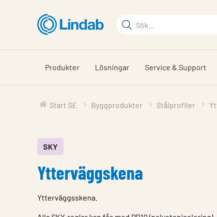
Hoppa
till
Sökord
huvudinnehållet
Sök
på
sajten
Produkter
Lösningar
Service & Support
Start SE
Byggprodukter
Stålprofiler
Yt
SKY
Ytterväggskena
Ytterväggsskena.
Alla SKY-reglar kan fås med PD10 (polyetenisolering).