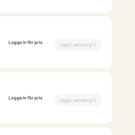
Logga in för pris
Lägg i varukorg
`$
Lägg till
$
Skena ytterväg
Logga in för pris
Lägg i varukorg
`$
Lägg till
$
Skena ytterväg