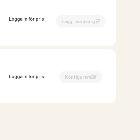
Logga in för pris
Lägg i varukorg
`$
Lägg till
$
Skena ytterväg
Logga in för pris
Konfigurera
Konfigurera Ytterväggssk