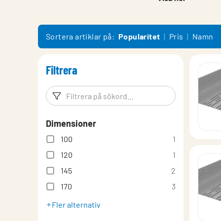
Monteringsanvisning System
Prestandadeklaration
Sortera artiklar på:
Popularitet
Pris
Namn
Filtrera
Filtreringsord
Filtrera p
Dimensioner
100
1
120
1
145
2
170
3
Fler alternativ