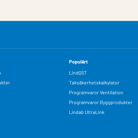
Populärt
n
LindQST
kter
Taksäkerhetskalkylator
Programvaror Ventilation
Programvaror Byggprodukter
Lindab UltraLink