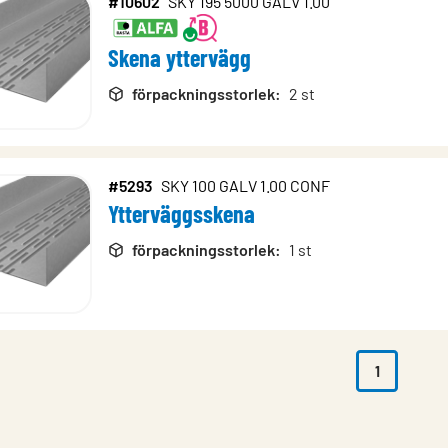
#10602
SKY 195 5000 GALV 1.00
Skena yttervägg
förpackningsstorlek
:
2 st
#5293
SKY 100 GALV 1.00 CONF
Ytterväggsskena
förpackningsstorlek
:
1 st
1