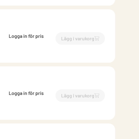
Logga in för pris
Lägg i varukorg
`$
Lägg till
$
Ytterväggsske
Logga in för pris
Lägg i varukorg
`$
Lägg till
$
Skena ytterväg