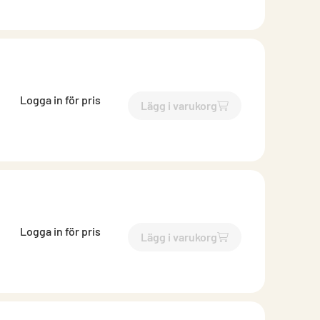
Logga in för pris
Lägg i varukorg
`$
Lägg till
$
Skena ytterväg
Logga in för pris
Lägg i varukorg
`$
Lägg till
$
Skena ytterväg