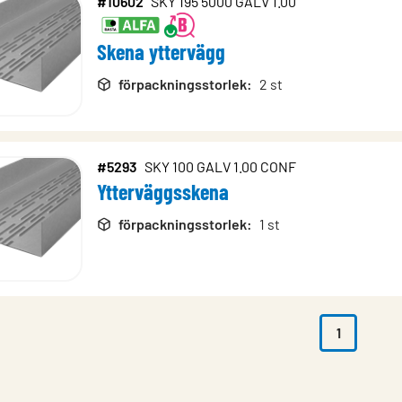
#10602
SKY 195 5000 GALV 1.00
Skena yttervägg
förpackningsstorlek
:
2 st
#5293
SKY 100 GALV 1.00 CONF
Ytterväggsskena
förpackningsstorlek
:
1 st
1