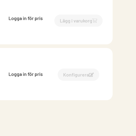
Logga in för pris
Lägg i varukorg
`$
Lägg till
$
Skena ytterväg
Logga in för pris
Konfigurera
Konfigurera Ytterväggssk