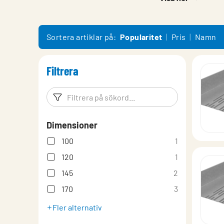
Monteringsanvisning System
Prestandadeklaration
Sortera artiklar på:
Popularitet
Pris
Namn
Filtrera
Filtreringsord
Filtrera p
Dimensioner
100
1
120
1
145
2
170
3
Fler alternativ