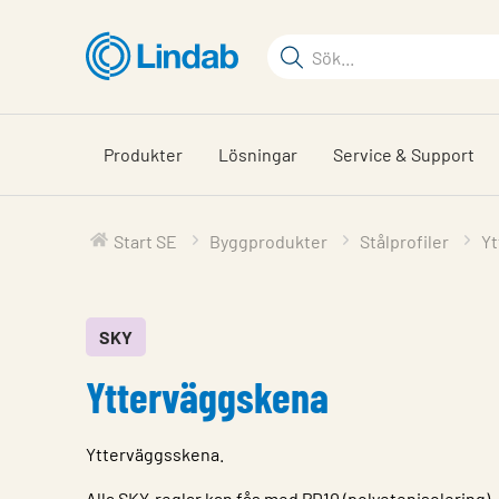
Hoppa
till
Sökord
huvudinnehållet
Sök
på
sajten
Produkter
Lösningar
Service & Support
Start SE
Byggprodukter
Stålprofiler
Yt
SKY
Ytterväggskena
Ytterväggsskena.
Alla SKY-reglar kan fås med PD10 (polyetenisolering).