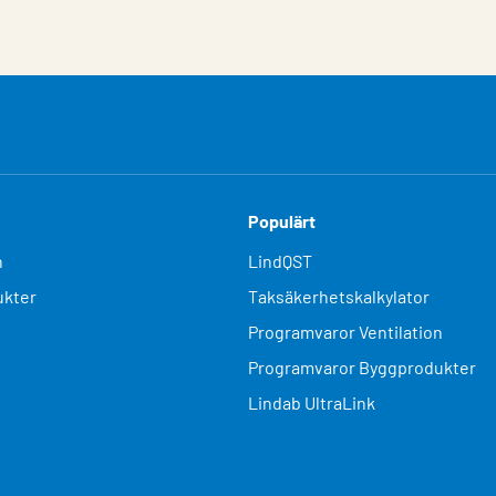
Populärt
n
LindQST
kter
Taksäkerhetskalkylator
Programvaror Ventilation
Programvaror Byggprodukter
Lindab UltraLink