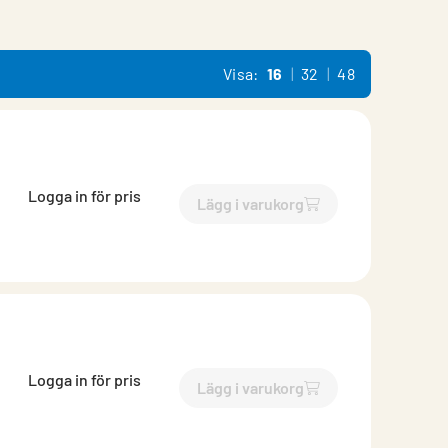
Visa:
16
32
48
Logga in för pris
Lägg i varukorg
`$
Lägg till
$
Ytterväggsske
Logga in för pris
Lägg i varukorg
`$
Lägg till
$
Skena ytterväg