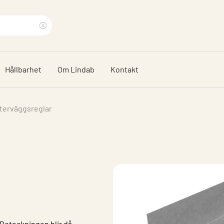
Rensa
sökfras
Hållbarhet
Om Lindab
Kontakt
terväggsreglar
 Beteckningen blir då