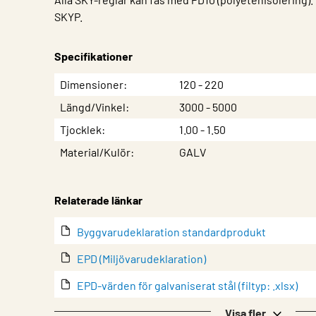
SKYP.
Specifikationer
Egenskap
Värde
Dimensioner
120 - 220
Längd/Vinkel
3000 - 5000
Tjocklek
1.00 - 1.50
Material/Kulör
GALV
Relaterade länkar
Byggvarudeklaration standardprodukt
EPD (Miljövarudeklaration)
EPD-värden för galvaniserat stål (filtyp: .xlsx)
Garanti
Visa fler