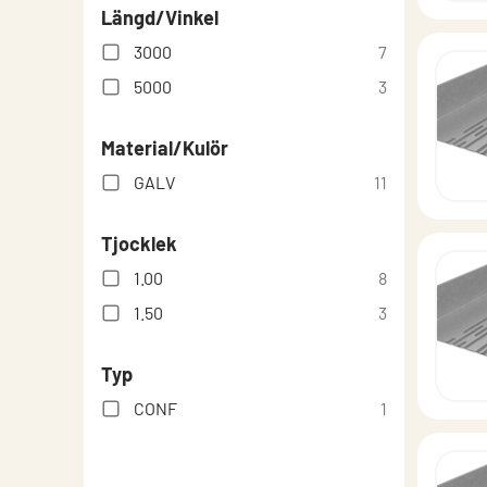
Längd/Vinkel
3000
7
5000
3
Material/Kulör
GALV
11
Tjocklek
1.00
8
1.50
3
Typ
CONF
1